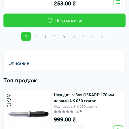
253.00 ₴
Показать еще
1
2
3
4
5
6
7
>
>|
Описание
Топ продаж
Нож для забоя OSKARD 170 мм
черный NK 050 czarne
Код товара: NK 050 czarne
0
999.00 ₴