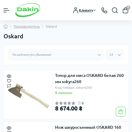
0
Клиенту
Производитель
Oskard
Oskard
Топор для мяса OSKARD белая 260
мм sokyra260
Код товара: sokyra260
В наличии
0
8 674.00 ₴
Нож шкуросъемный OSKARD 160