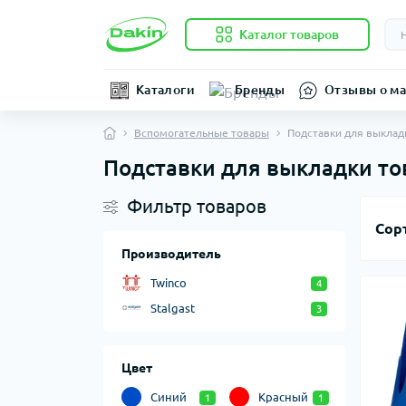
Каталог товаров
Каталоги
Бренды
Отзывы о ма
Вспомогательные товары
Подставки для выклад
Подставки для выкладки то
Фильтр товаров
Сор
Производитель
Twinco
4
Stalgast
3
Цвет
Синий
Красный
1
1