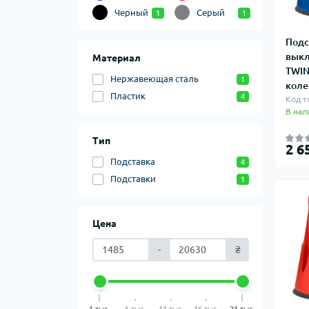
Черный
Серый
1
1
Подс
выкл
Материал
TWIN
Нержавеющая сталь
1
коле
Пластик
4
Код т
В нал
Тип
2 6
Подставка
4
Подставки
1
Цена
-
₴