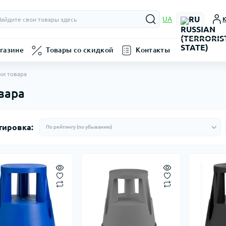
RU
UA
К
газине
Товары со скидкой
Контакты
ки товара
вара
тировка: