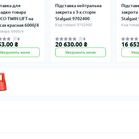
тавка для
Підставка нейтральна
Підстав
адки товара
закрита з 3-х сторін
закрита 
CO TWIN LIFT на
Stalgast 9702400
Stalgast
сах красная 6000/4
Код товара: 9702400
Код товар
овара: 6000/4
0
0
53.00 ₴
20 630.00 ₴
16 653
Уведомить меня
Уведомить меня
Уве