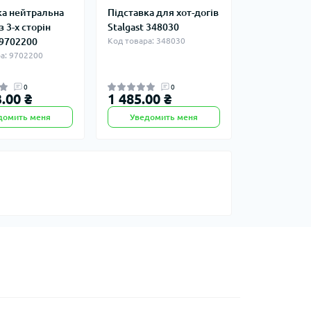
ка нейтральна
Підставка для хот-догів
з 3-х сторін
Stalgast 348030
 9702200
Код товара: 348030
а: 9702200
0
0
.00 ₴
1 485.00 ₴
домить меня
Уведомить меня