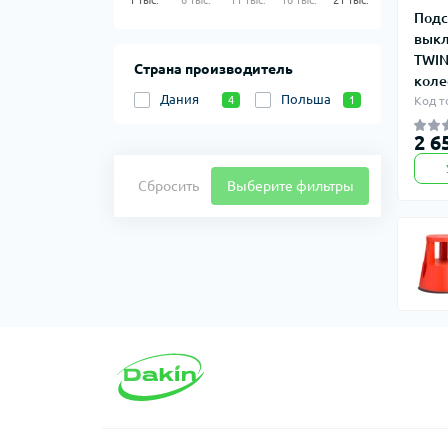
1 тыс.
6 тыс.
11 тыс.
16 тыс.
21 тыс.
Подс
выкл
TWIN
Страна производитель
коле
Дания
Польша
Код т
4
1
2 6
Сбросить
Выберите фильтры