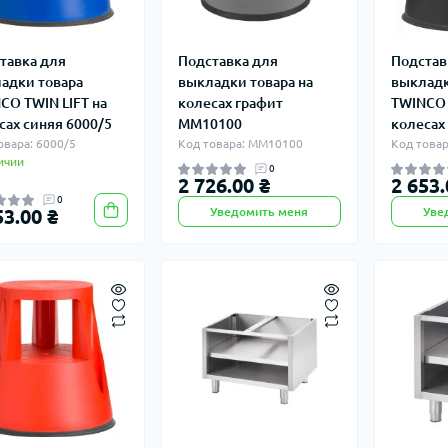
тавка для
Подставка для
Подстав
адки товара
выкладки товара на
выкладк
CO TWIN LIFT на
колесах графит
TWINCO 
сах синяя 6000/5
ММ10100
колесах
овара: 6000/5
Код товара: ММ10100
Код товар
ичии
0
2 726.00 ₴
2 653.
0
53.00 ₴
Уведомить меня
Уве