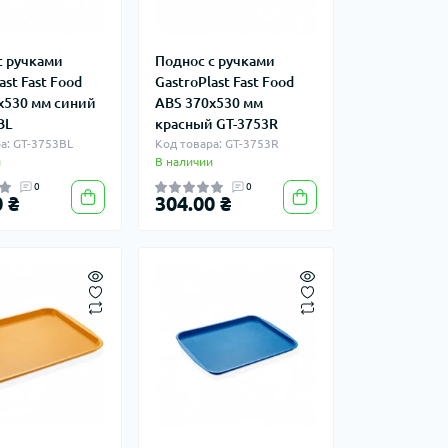
с ручками
Поднос с ручками
ast Fast Food
GastroPlast Fast Food
х530 мм синий
ABS 370х530 мм
BL
красный GT-3753R
а: GT-3753BL
Код товара: GT-3753R
и
В наличии
0
0
 ₴
304.00 ₴