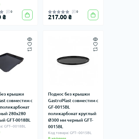
и
0
0
 ₴
217.00 ₴
без крышки
Поднос без крышки
ast совместим с
GastroPlast совместим с
 поликарбонат
GF-0015BL
ный 280х280
поликарбонат круглый
ый GFT-0018BL
Ø300 мм черный GFT-
а: GFT--0018BL
0015BL
и
Код товара: GFT--0015BL
В наличии