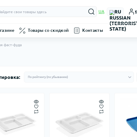
RU
UA
К
газине
Товары со скидкой
Контакты
я фаст-фуда
тировка: