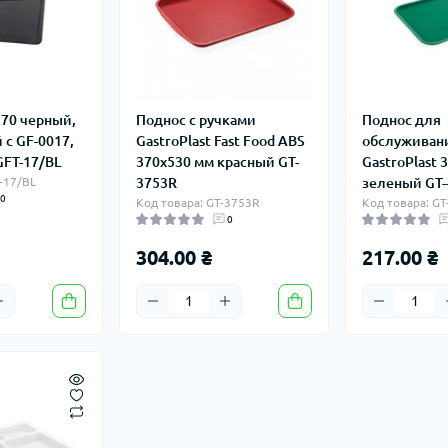
270 черный,
Поднос с ручками
Поднос для
с GF-0017,
GastroPlast Fast Food ABS
обслуживан
GFT-17/BL
370х530 мм красный GT-
GastroPlast 
T-17/BL
3753R
зеленый GT-
0
Код товара: GT-3753R
Код товара: G
0
304.00 ₴
217.00 ₴