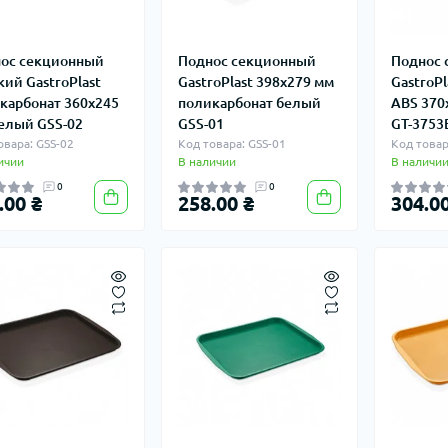
ос секционный
Поднос секционный
Поднос 
кий GastroPlast
GastroPlast 398х279 мм
GastroPl
карбонат 360х245
поликарбонат белый
ABS 370
елый GSS-02
GSS-01
GT-3753
овара: GSS-02
Код товара: GSS-01
Код товар
ичии
В наличии
В наличи
0
0
.00 ₴
258.00 ₴
304.00