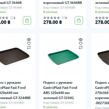
ный GT-3646R
коричневый GT-3646BR
зеленый
овара: GT-3646R
Код товара: GT-3646BR
Код товар
ичии
В наличии
В наличи
0
0
.00 ₴
278.00 ₴
278.00
ос с ручками
Поднос с ручками
Поднос 
oPlast Fast Food
GastroPlast Fast Food
GastroPl
320х440 мм
ABS 320х440 мм
270х360
чневый GT-3244BR
зеленый GT-3244G
коричне
овара: GT-3244BR
Код товара: GT-3244G
-002736
ичии
В наличии
Код товар