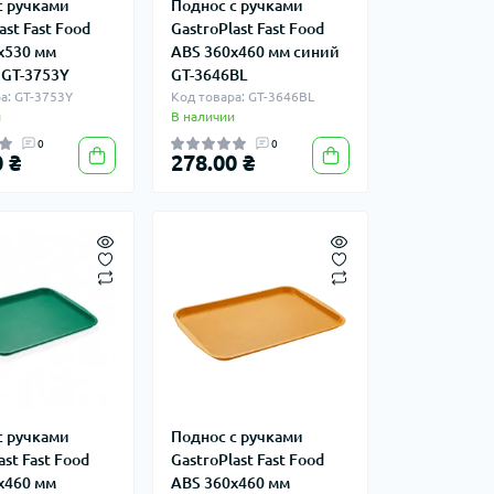
с ручками
Поднос с ручками
ast Fast Food
GastroPlast Fast Food
х530 мм
ABS 360х460 мм синий
GT-3753Y
GT-3646BL
а: GT-3753Y
Код товара: GT-3646BL
и
В наличии
0
0
 ₴
278.00 ₴
с ручками
Поднос с ручками
ast Fast Food
GastroPlast Fast Food
х460 мм
ABS 360х460 мм