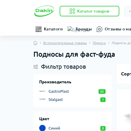
Каталог товаров
Каталоги
Бренды
Отзывы о ма
Вспомогательные товары
Підноси
Подносы дл
Подносы для фаст-фуда
Фильтр товаров
Сор
Производитель
GastroPlast
65
Stalgast
1
Цвет
Синий
8