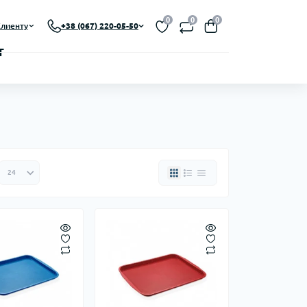
0
0
0
лиенту
+38 (067) 220-05-50