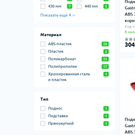
Подн
430 мм
440 мм
7
5
Gastr
ABS 
Показать еще 4
кори
Код т
В нал
Материал
304
ABS-пластик
20
Пластик
2
Поликарбонат
22
Полипропилен
17
Хромированная сталь
1
и пластик
Тип
Поднос
1
Подставки
1
Подн
Прямокутний
1
Gastr
ABS 