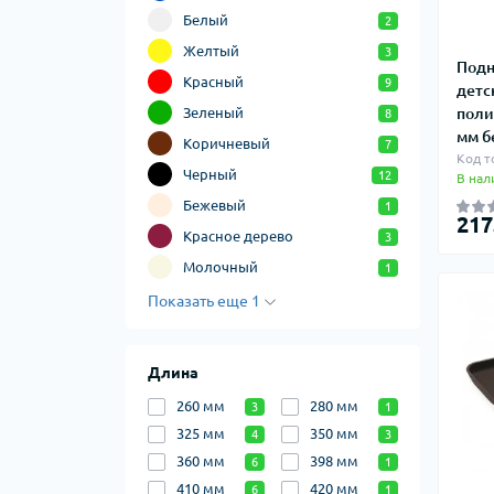
Белый
2
Желтый
3
Подн
Красный
9
детс
Зеленый
поли
8
мм б
Коричневый
7
Код т
Черный
12
В нал
Бежевый
1
217
Красное дерево
3
Молочный
1
Показать еще 1
Длина
260 мм
280 мм
3
1
325 мм
350 мм
4
3
360 мм
398 мм
6
1
410 мм
420 мм
6
1