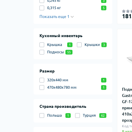
0,245 кг
3
0,315 кг
5
181
Показать еще 1
Кухонный инвентарь
Крышка
Крышки
1
3
Подносы
55
Размер
320х440 мм
1
470х480х780 мм
1
Подн
Gast
GF-1
Страна производитель
прям
410х
Польша
Турция
1
62
проз
Код т
В нал