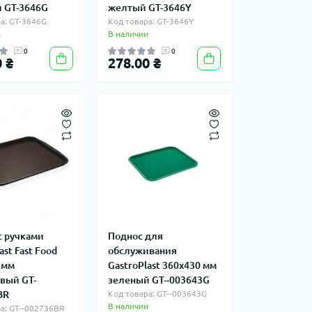
 GT-3646G
желтый GT-3646Y
а: GT-3646G
Код товара: GT-3646Y
и
В наличии
0
0
 ₴
278.00 ₴
с ручками
Поднос для
ast Fast Food
обслуживания
 мм
GastroPlast 360х430 мм
вый GT-
зеленый GT--003643G
BR
Код товара: GT--003643G
В наличии
а: GT--002736BR