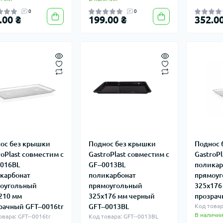
0
0
.00 ₴
199.00 ₴
352.00
ос без крышки
Поднос без крышки
Поднос 
roPlast совместим с
GastroPlast совместим с
GastroPl
0016BL
GF--0013BL
поликар
карбонат
поликарбонат
прямоу
оугольный
прямоугольный
325х176
210 мм
325х176 мм черный
прозрач
рачный GFT--0016tr
GFT--0013BL
Код товар
В наличи
овара: GFT--0016tr
Код товара: GFT--0013BL