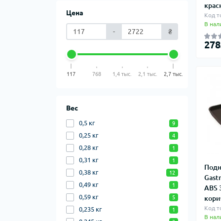
крас
Цена
Код т
В нал
-
₴
278
117
768
1,4 тыс.
2,1 тыс.
2,7 тыс.
Вес
0,5 кг
9
0,25 кг
4
0,28 кг
1
0,31 кг
1
Подн
0,38 кг
12
Gastr
0,49 кг
1
ABS 
0,59 кг
5
кори
Код т
0,235 кг
1
В нал