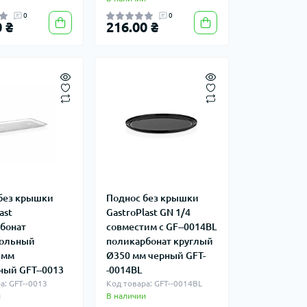
0
0
 ₴
216.00 ₴
без крышки
Поднос без крышки
ast
GastroPlast GN 1/4
бонат
совместим с GF--0014BL
гольный
поликарбонат круглый
 мм
Ø350 мм черный GFT-
ный GFT--0013
-0014BL
а: GFT--0013
Код товара: GFT--0014BL
и
В наличии