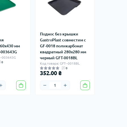
Поднос без крышки
ия
GastroPlast совместим с
360х430 мм
GF-0018 поликарбонат
-003643G
квадратный 280х280 мм
T--003643G
черный GFT-0018BL
0
Код товара: GFT--0018BL
0
352.00 ₴