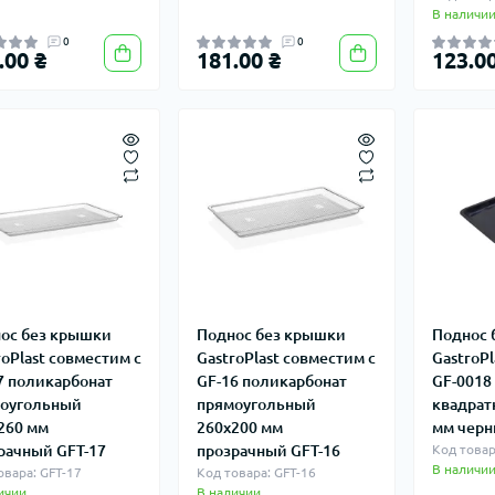
В наличи
0
0
.00 ₴
181.00 ₴
123.00
ос без крышки
Поднос без крышки
Поднос 
roPlast совместим с
GastroPlast совместим с
GastroPl
7 поликарбонат
GF-16 поликарбонат
GF-0018
оугольный
прямоугольный
квадрат
260 мм
260х200 мм
мм черн
рачный GFT-17
прозрачный GFT-16
Код товар
В наличи
овара: GFT-17
Код товара: GFT-16
ичии
В наличии