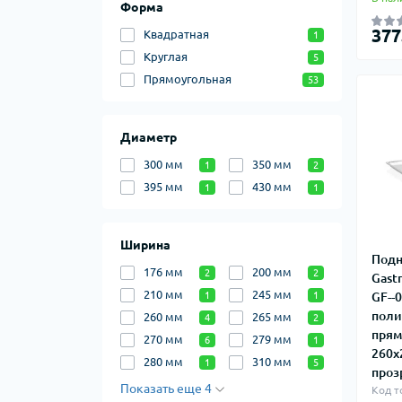
Форма
377
Квадратная
1
Круглая
5
Прямоугольная
53
Диаметр
300 мм
350 мм
1
2
395 мм
430 мм
1
1
Ширина
Подн
176 мм
200 мм
2
2
Gast
210 мм
245 мм
GF--
1
1
поли
260 мм
265 мм
4
2
прям
270 мм
279 мм
6
1
260х
280 мм
310 мм
1
5
проз
Показать еще 4
Код т