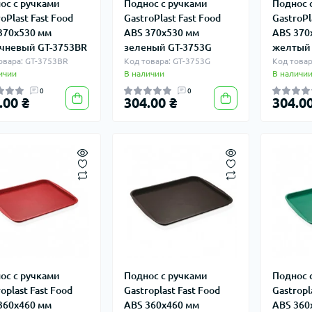
ос с ручками
Поднос с ручками
Поднос 
oPlast Fast Food
GastroPlast Fast Food
GastroPl
370х530 мм
ABS 370х530 мм
ABS 370
чневый GT-3753BR
зеленый GT-3753G
желтый 
овара: GT-3753BR
Код товара: GT-3753G
Код товар
ичии
В наличии
В наличи
0
0
.00 ₴
304.00 ₴
304.00
ос с ручками
Поднос с ручками
Поднос 
oplast Fast Food
Gastroplast Fast Food
Gastropl
360х460 мм
ABS 360х460 мм
ABS 360