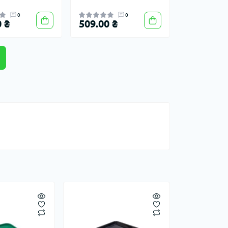
0
0
 ₴
509.00 ₴