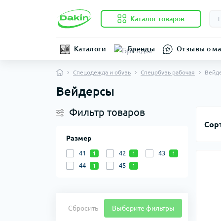
Каталог товаров
Каталоги
Бренды
Отзывы о ма
Спецодежда и обувь
Спецобувь рабочая
Вейд
Вейдерсы
Фильтр товаров
Сор
Размер
41
42
43
1
1
1
44
45
1
1
Сбросить
Выберите фильтры