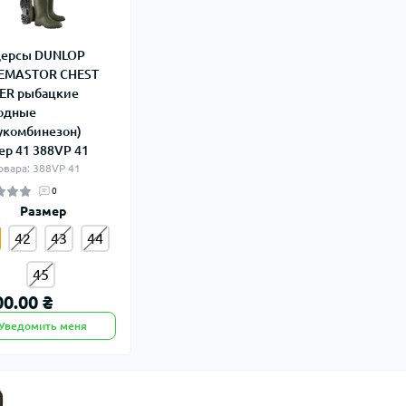
дерсы DUNLOP
EMASTOR CHEST
ER рыбацкие
одные
укомбинезон)
ер 41 388VP 41
овара: 388VP 41
0
Размер
42
43
44
45
00.00 ₴
Уведомить меня