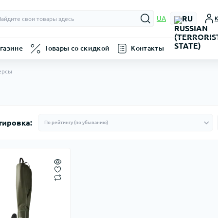
RU
UA
К
газине
Товары со скидкой
Контакты
ерсы
тировка: