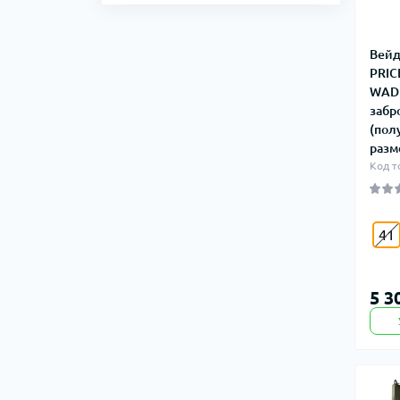
Вей
PRIC
WAD
забр
(пол
разм
Код т
41
5 3