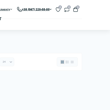
0
0
0
лиенту
+38 (067) 220-05-50