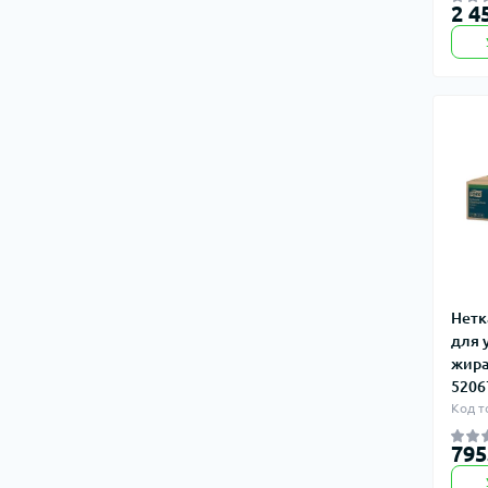
2 4
Нетк
для 
жира
5206
Код т
795