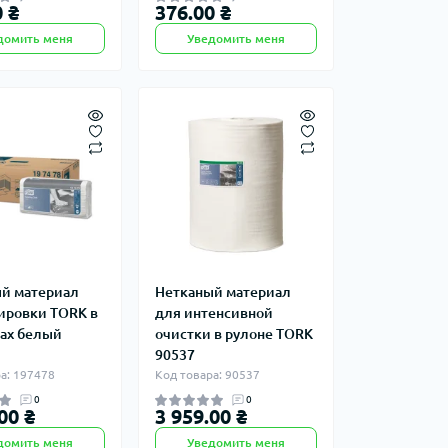
 ₴
376.00 ₴
домить меня
Уведомить меня
й материал
Нетканый материал
ировки TORK в
для интенсивной
ах белый
очистки в рулоне TORK
90537
а: 197478
Код товара: 90537
0
0
00 ₴
3 959.00 ₴
домить меня
Уведомить меня