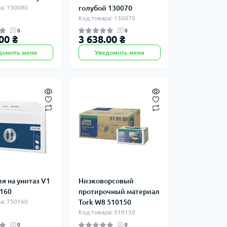
а: 130080
голубой 130070
Код товара: 130070
0
0
00 ₴
3 638.00 ₴
домить меня
Уведомить меня
я на унитаз V1
Низковорсовый
0160
протирочный материал
а: 750160
Tork W8 510150
Код товара: 510150
0
0