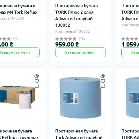
ирочная бумага в
Протирочная бумага
Протиро
нах M4 Tork Reflex
TORK Плюс 2 слоя
TORK Пл
овара: 473242
Advanced голубой
Advance
130052
Код товар
Код товара: 130052
0
0
.00 ₴
959.00 ₴
1 059.
Уведомить меня
Уведомить меня
Уве
ирочная бумага
Протирочная бумага
Протиро
 Reflex+ в рулонах
Tork Advanced голубой
TORK Ad