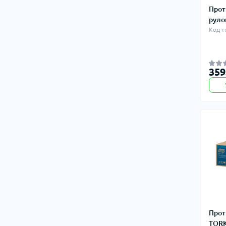
Прот
руло
Код т
359
Прот
TORK