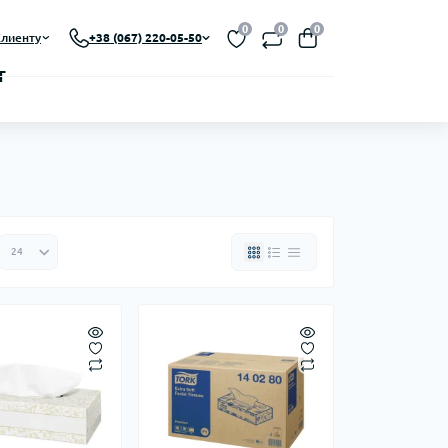
0
0
0
лиенту
+38 (067) 220-05-50