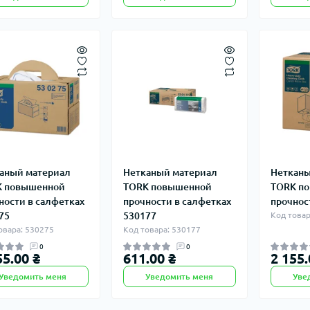
аный материал
Нетканый материал
Нетканы
K повышенной
TORK повышенной
TORK п
ности в салфетках
прочности в салфетках
прочнос
75
530177
Код товар
овара: 530275
Код товара: 530177
0
0
55.00 ₴
611.00 ₴
2 155.
Уведомить меня
Уведомить меня
Уве