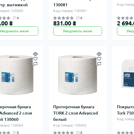
нтр. вытяжкой
130081
Код товар
овара: 120000
Код товара: 130081
0
0
.00 ₴
831.00 ₴
2 694.
Уведомить меня
Уведомить меня
Уве
ирочная бумага
Протирочная бумага
Покрыти
 Advanced 2 слоя
TORK 2 слоя Advanced
Tork 75
й 130060
белый
Код товар
овара: 130060
Код товара: 130062
0
0