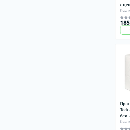
с це
Код т
185
Прот
Tork
белы
Код т