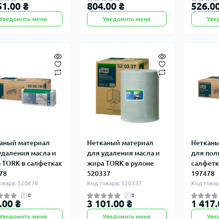
51.00 ₴
804.00 ₴
526.00
Уведомить меня
Уведомить меня
Уве
аный материал
Нетканый материал
Нетканы
удаления масла и
для удаления масла и
для пол
 TORK в салфетках
жира TORK в рулоне
салфетк
78
520337
197478
овара: 520678
Код товара: 520337
Код товар
0
0
.00 ₴
3 101.00 ₴
1 417.
Уведомить меня
Уведомить меня
Уве