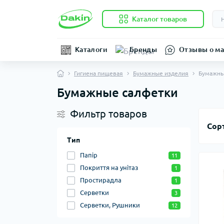
Каталог товаров
Каталоги
Бренды
Отзывы о ма
Гигиена пищевая
Бумажные изделия
Бумажны
Бумажные салфетки
Фильтр товаров
Сор
Тип
Папір
11
Покриття на унітаз
1
Простирадла
1
Серветки
3
Серветки, Рушники
12