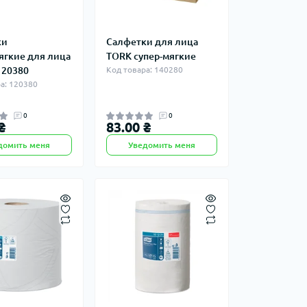
ки
Салфетки для лица
ягкие для лица
TORK супер-мягкие
120380
Код товара: 140280
а: 120380
0
0
₴
83.00 ₴
домить меня
Уведомить меня