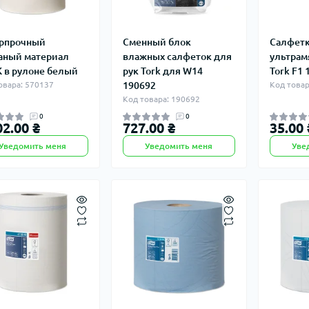
рпрочный
Сменный блок
Салфет
аный материал
влажных салфеток для
ультрам
 в рулоне белый
рук Tork для W14
Tork F1 
овара: 570137
190692
Код товар
Код товара: 190692
0
0
02.00 ₴
727.00 ₴
35.00 
Уведомить меня
Уведомить меня
Уве