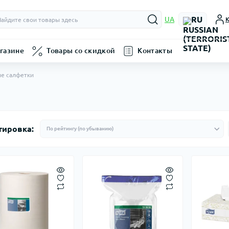
RU
UA
К
газине
Товары со скидкой
Контакты
е салфетки
тировка: