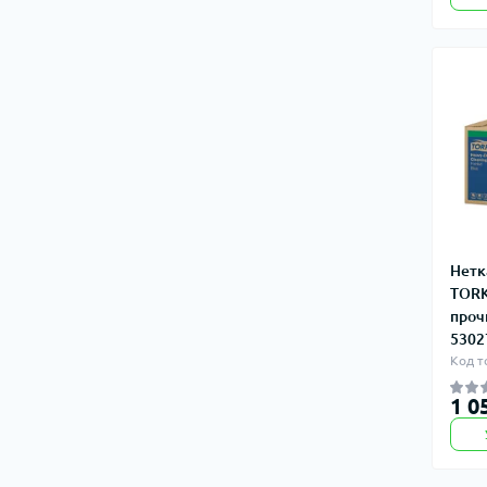
Нетк
TOR
проч
5302
Код т
1 0