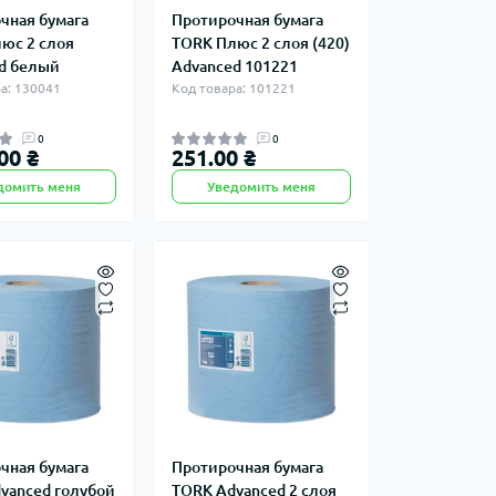
чная бумага
Протирочная бумага
юс 2 слоя
TORK Плюс 2 слоя (420)
d белый
Advanced 101221
а: 130041
Код товара: 101221
0
0
00 ₴
251.00 ₴
домить меня
Уведомить меня
чная бумага
Протирочная бумага
vanced голубой
TORK Advanced 2 слоя