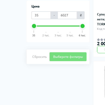
Цена
Супе
-
₴
нетк
TORK
Код т
35
2 тыс.
3 тыс.
5 тыс.
6 тыс.
2 0
Сбросить
Выберите фильтры