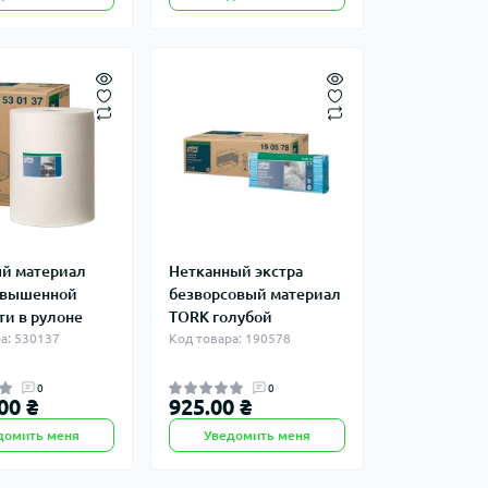
й материал
Нетканный экстра
овышенной
безворсовый материал
ти в рулоне
TORK голубой
а: 530137
Код товара: 190578
0
0
00 ₴
925.00 ₴
домить меня
Уведомить меня