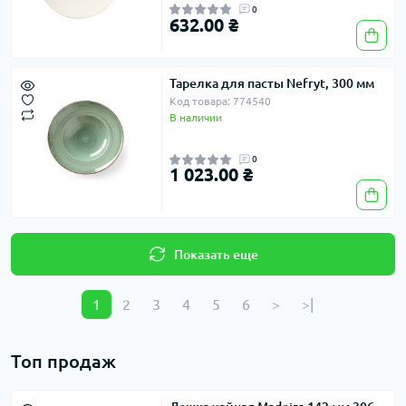
0
632.00 ₴
Тарелка для пасты Nefryt, 300 мм
Код товара: 774540
В наличии
0
1 023.00 ₴
Показать еще
1
2
3
4
5
6
>
>|
Топ продаж