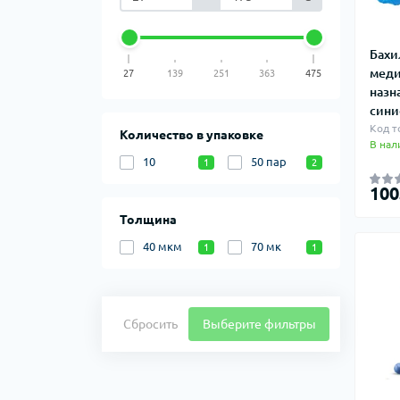
Бахи
меди
27
139
251
363
475
назн
сини
Код т
Количество в упаковке
В нал
10
50 пар
1
2
100
Толщина
40 мкм
70 мк
1
1
Сбросить
Выберите фильтры