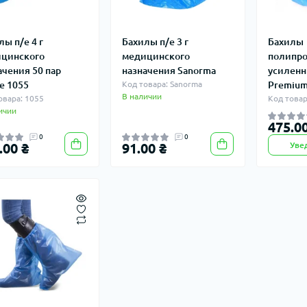
лы п/е 4 г
Бахилы п/е 3 г
Бахилы
цинского
медицинского
полипр
ачения 50 пар
назначения Sanorma
усиленн
е 1055
Код товара: Sanorma
Premium
В наличии
овара: 1055
Код товар
ичии
475.00
0
0
.00 ₴
91.00 ₴
Уве