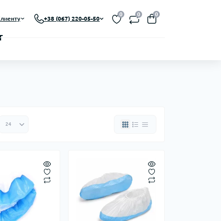
0
0
0
лиенту
+38 (067) 220-05-50