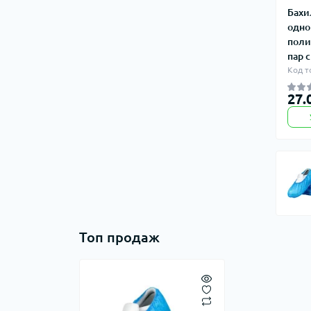
Бахи
одно
поли
пар 
Код т
27.
Топ продаж