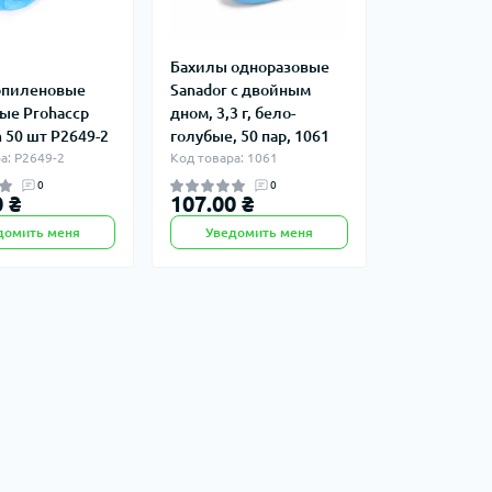
Бахилы одноразовые
опиленовые
Sanador с двойным
ые Prohaccp
дном, 3,3 г, бело-
 50 шт P2649-2
голубые, 50 пар, 1061
а: P2649-2
Код товара: 1061
0
0
 ₴
107.00 ₴
домить меня
Уведомить меня