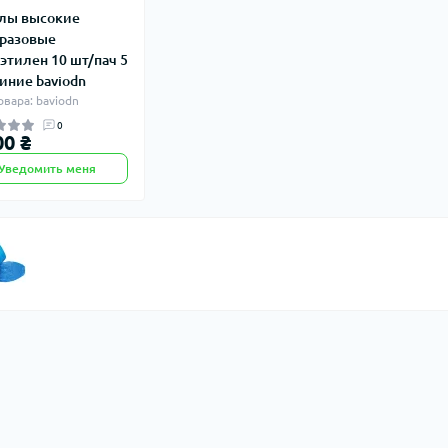
лы высокие
разовые
этилен 10 шт/пач 5
синие baviodn
овара: baviodn
0
00 ₴
Уведомить меня