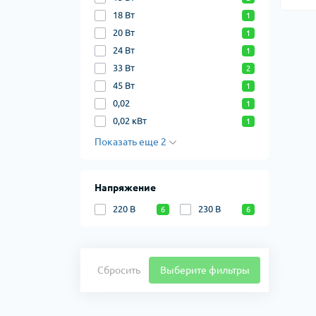
18 Вт
1
20 Вт
1
24 Вт
1
33 Вт
2
45 Вт
1
0,02
1
0,02 кВт
1
Показать еще 2
Напряжение
220 В
230 В
6
6
Сбросить
Выберите фильтры