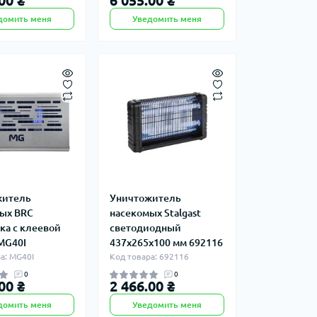
00 ₴
6 055.00 ₴
домить меня
Уведомить меня
житель
Уничтожитель
ых BRC
насекомых Stalgast
ка с клеевой
светодиодный
MG40I
437х265х100 мм 692116
а: MG40I
Код товара: 692116
0
0
00 ₴
2 466.00 ₴
домить меня
Уведомить меня