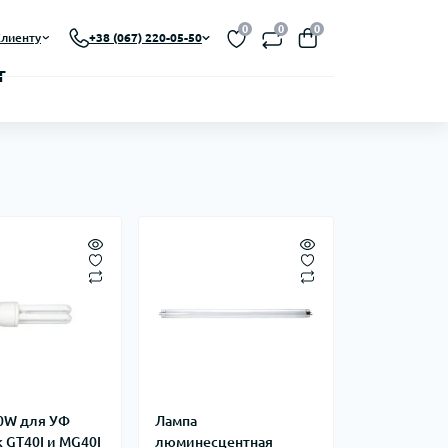
0
0
0
лиенту
+38 (067) 220-05-50
0W для УФ
Лампа
 GT40I и MG40I
люминесцентная