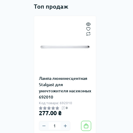
Топ продаж
Лампа люминесцентная
Stalgast для
уничтожителя насекомых
692010
Код товара: 692010
0
277.00 ₴