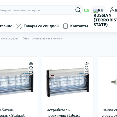
RU
UA
К
газине
Товары со скидкой
Контакты
 аксессуары
Уничтожители насекомых
ебитель
Истребитель
Лампа 2
комых Stalgast
насекомых Stalgast
ловушек