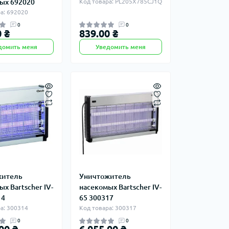
ых 692020
Код товара: PL205X785CJ1Q
а: 692020
0
0
 ₴
839.00 ₴
домить меня
Уведомить меня
житель
Уничтожитель
х Bartscher IV-
насекомых Bartscher IV-
14
65 300317
а: 300314
Код товара: 300317
0
0