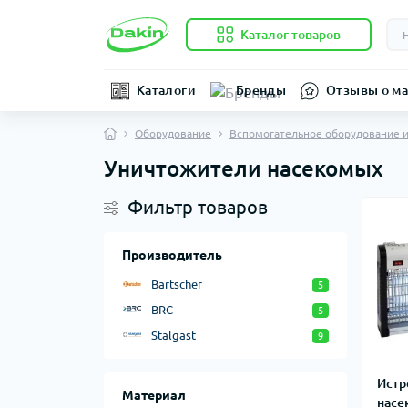
Каталог товаров
Каталоги
Бренды
Отзывы о ма
Оборудование
Вспомогательное оборудование и
Уничтожители насекомых
Фильтр товаров
Производитель
Bartscher
5
BRC
5
Stalgast
9
Истр
Материал
насе