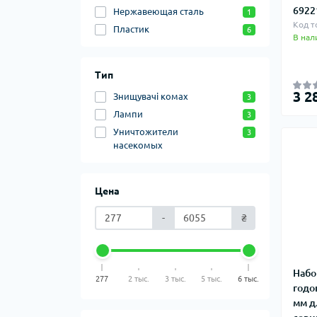
6922
Нержавеющая сталь
1
Код т
Пластик
6
В нал
Тип
3 2
Знищувачі комах
3
Лампи
3
Уничтожители
3
насекомых
Цена
-
₴
Набо
277
2 тыс.
3 тыс.
5 тыс.
6 тыс.
годо
мм д