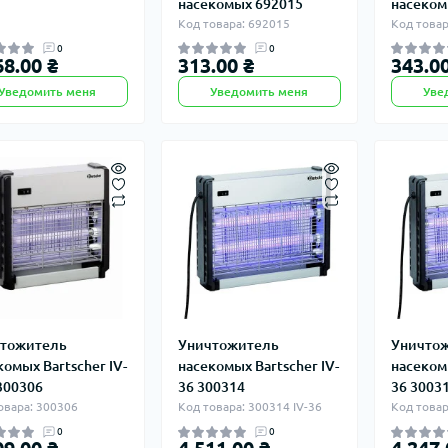
насекомых 692015
насеком
Код товара: 692015
Код товар
0
0
68.00 ₴
313.00 ₴
343.00
Уведомить меня
Уведомить меня
Уве
тожитель
Уничтожитель
Уничто
комых Bartscher IV-
насекомых Bartscher IV-
насекомы
300306
36 300314
36 3003
овара: 300306
Код товара: 300314 IV-36
Код товар
0
0