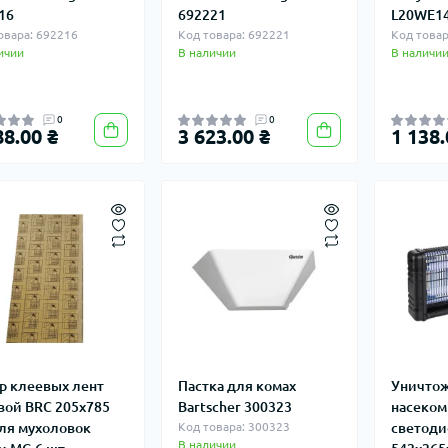
16
692221
L20WE1
овара: 692216
Код товара: 692221
Код това
ичии
В наличии
В наличи
0
0
88.00 ₴
3 623.00 ₴
1 138.
р клеевых лент
Пастка для комах
Уничто
вой BRC 205х785
Bartscher 300323
насекомы
ля мухоловок
Код товара: 300323
светод
В наличии