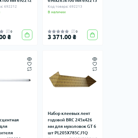
х100 мм 692212
696х265х100 мм 692213
а: 692212
Код товара: 692213
и
В наличии
0
0
00 ₴
3 371.00 ₴
Набор клеевых лент
сцентная
годовой BRC 245х426
 для
мм для мухоловок GT 6
жителя
шт PL205X785CJ1Q