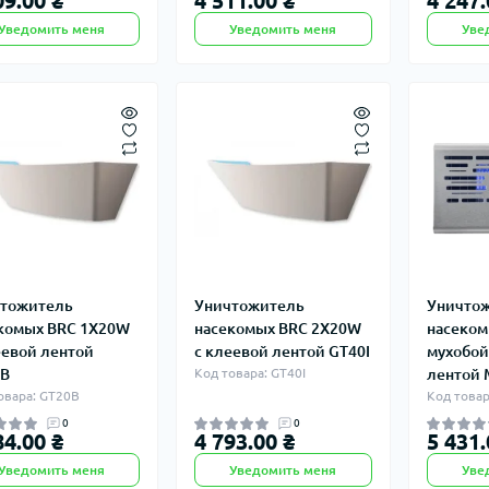
09.00 ₴
4 511.00 ₴
4 247.
Уведомить меня
Уведомить меня
Уве
тожитель
Уничтожитель
Уничто
комых BRC 1X20W
насекомых BRC 2X20W
насеком
еевой лентой
с клеевой лентой GT40I
мухобой
0B
Код товара: GT40I
лентой 
овара: GT20B
Код товар
0
0
84.00 ₴
4 793.00 ₴
5 431.
Уведомить меня
Уведомить меня
Уве