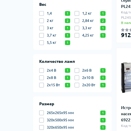
сери
Вес
PL2
Код т
1,4
1,2 кг
1
1
PL24
2 кг
2,84 кг
2
2
В нал
3 кг
3,3 кг
1
1
912
3,7 кг
4,25 кг
1
1
5,5 кг
1
Количество ламп
2х4 В
2х6 В
1
1
2х8 В
2х10 В
1
1
2х15 Вт
2х20 Вт
1
1
Размер
Истр
265х265х95 мм
1
насе
6922
320х500х95 мм
1
Код т
320х650х95 мм
1