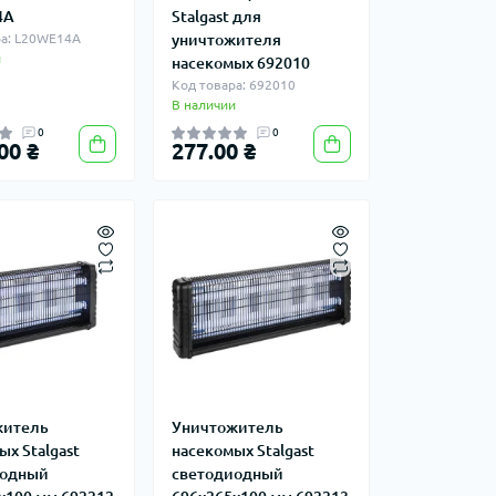
4A
Stalgast для
ра: L20WE14A
уничтожителя
и
насекомых 692010
Код товара: 692010
В наличии
0
0
00 ₴
277.00 ₴
житель
Уничтожитель
х Stalgast
насекомых Stalgast
иодный
светодиодный