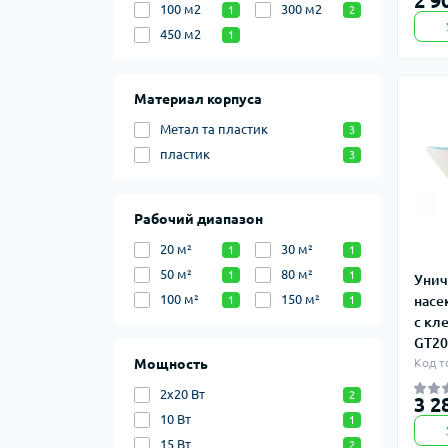
2 9
100 м2
300 м2
1
2
450 м2
1
Материал корпуса
Метал та пластик
3
пластик
3
Рабочий диапазон
20 м²
30 м²
1
1
50 м²
80 м²
1
1
Унич
100 м²
150 м²
насе
1
1
с кл
GT2
Мощность
Код т
2х20 Вт
2
3 2
10 Вт
1
15 Вт
2