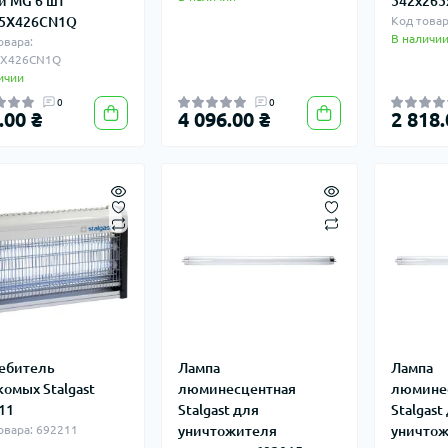
и MG 6 шт
542х265
45X426CN1Q
Код товар
В наличи
овара:
5X426CN1Q
ичии
0
0
.00 ₴
4 096.00 ₴
2 818.
ебитель
Лампа
Лампа
комых Stalgast
люминесцентная
люмине
11
Stalgast для
Stalgast
овара: 692211
уничтожителя
уничто