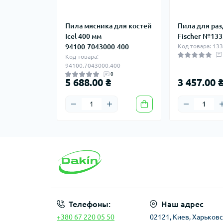
Пила мясника для костей
Пила для ра
Icel 400 мм
Fischer №13
94100.7043000.400
Код товара: 13
Код товара:
94100.7043000.400
0
5 688.00 ₴
3 457.00 
Телефоны:
Наш адрес
+380 67 220 05 50
02121, Киев, Харьков