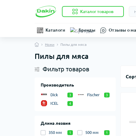
Каталог товаров
Каталоги
Бренды
Отзывы о ма
Ножи
Пилы для мяса
Пилы для мяса
Фильтр товаров
Сор
Производитель
Dick
Fischer
3
3
ICEL
4
Длина лезвия
350 мм
500 мм
1
1