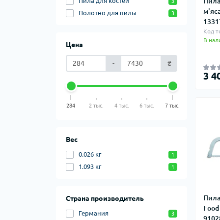
Пила
Пила для костей
3
м'яса
Полотно для пилы
3
1331
Код т
В нал
Цена
-
₴
3 4
284
2 тыс.
4 тыс.
6 тыс.
7 тыс.
Вес
0.026 кг
1
1.093 кг
1
Пила
Страна производитель
Food
Германия
3
9102