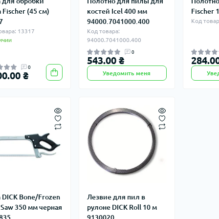
 для обробки
Полотно для пилы для
Полотно
 Fischer (45 см)
костей Icel 400 мм
Fischer 
7
94000.7041000.400
Код товар
овара: 13317
Код товара:
ичии
94000.7041000.400
0
543.00 ₴
284.00
0
00.00 ₴
Уведомить меня
Уве
 DICK Bone/Frozen
Лезвие для пил в
 Saw 350 мм черная
рулоне DICK Roll 10 м
835
9130020