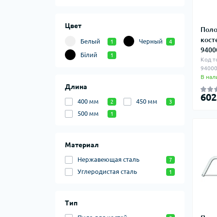
Цвет
Поло
кост
Белый
Черный
1
4
9400
Білий
1
Код т
94000
В нал
Длина
602
400 мм
450 мм
2
3
500 мм
1
Материал
Нержавеющая сталь
7
Углеродистая сталь
1
Тип