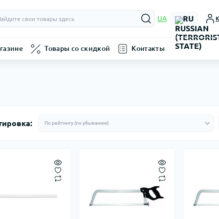
RU
UA
К
газине
Товары со скидкой
Контакты
тировка: