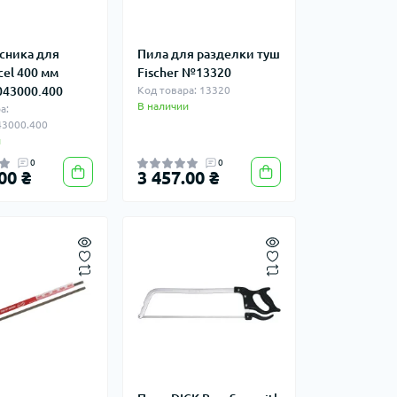
сника для
Пила для разделки туш
cel 400 мм
Fischer №13320
043000.400
Код товара: 13320
В наличии
а:
43000.400
и
0
0
00 ₴
3 457.00 ₴