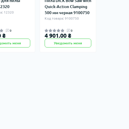
 для пилы
Пила DICK Bow Saw with
12320
Quick-Action Clamping
а: 12320
500 мм черная 9100750
Код товара: 9100750
0
0
 ₴
4 901.00 ₴
домить меня
Уведомить меня