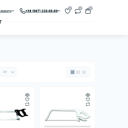
0
0
0
лиенту
+38 (067) 220-05-50