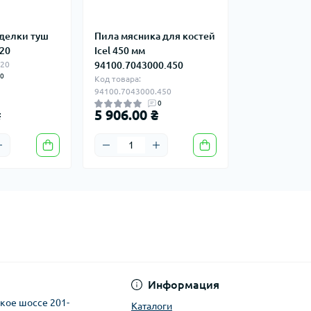
зделки туш
Пила мясника для костей
320
Icel 450 мм
320
94100.7043000.450
0
Код товара:
94100.7043000.450
0
₴
5 906.00 ₴
Информация
ское шоссе 201-
Каталоги