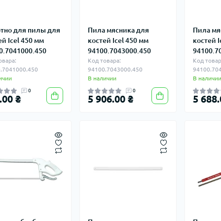
тно для пилы для
Пила мясника для
Пила мя
ей Icel 450 мм
костей Icel 450 мм
костей I
0.7041000.450
94100.7043000.450
94100.7
овара:
Код товара:
Код товар
.7041000.450
94100.7043000.450
94100.70
ичии
В наличии
В наличи
0
0
.00 ₴
5 906.00 ₴
5 688.