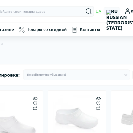
RU
UA
К
газине
Товары со скидкой
Контакты
ши
тировка: