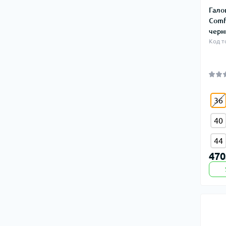
Гало
Comf
черн
Код т
36
40
44
470