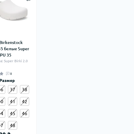
Birkenstock
35 белые Super
 PU 35
: Super Birki 2.0
0
Размер
36
37
38
40
41
42
44
45
46
47
48