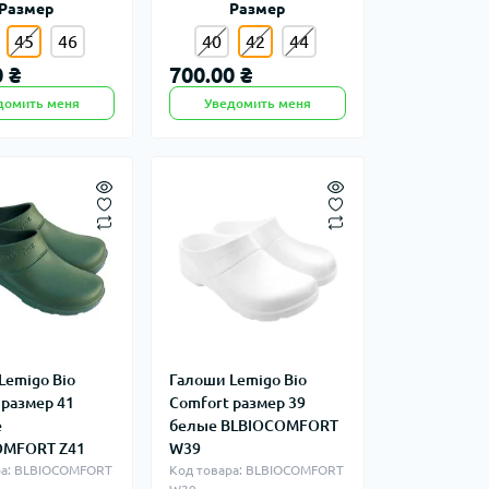
Размер
Размер
45
46
40
42
44
 ₴
700.00 ₴
домить меня
Уведомить меня
Lemigo Bio
Галоши Lemigo Bio
 размер 41
Comfort размер 39
е
белые BLBIOCOMFORT
OMFORT Z41
W39
ра: BLBIOCOMFORT
Код товара: BLBIOCOMFORT