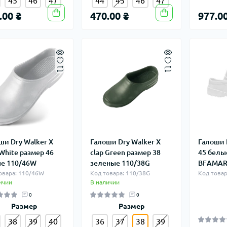
45
46
47
44
45
46
47
.00 ₴
470.00 ₴
977.00
ши Dry Walker X
Галоши Dry Walker X
Галоши 
 White размер 46
clap Green размер 38
45 белы
е 110/46W
зеленые 110/38G
BFАМА
овара: 110/46W
Код товара: 110/38G
Код това
ичии
В наличии
0
0
Размер
Размер
38
39
40
36
37
38
39