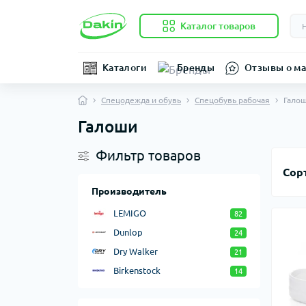
Каталог товаров
Каталоги
Бренды
Отзывы о ма
Спецодежда и обувь
Спецобувь рабочая
Гало
Галоши
Фильтр товаров
Сор
Производитель
LEMIGO
82
Dunlop
24
Dry Walker
21
Birkenstock
14