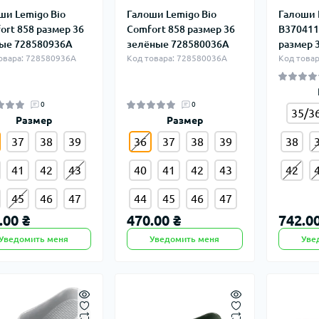
ши Lemigo Bio
Галоши Lemigo Bio
Галоши
ort 858 размер 36
Comfort 858 размер 36
B370411
ые 728580936A
зелёные 728580036A
размер 
овара: 728580936A
Код товара: 728580036A
Код товар
0
0
35/3
Размер
Размер
37
38
39
36
37
38
39
38
41
42
43
40
41
42
43
42
45
46
47
44
45
46
47
.00 ₴
470.00 ₴
742.00
Уведомить меня
Уведомить меня
Уве