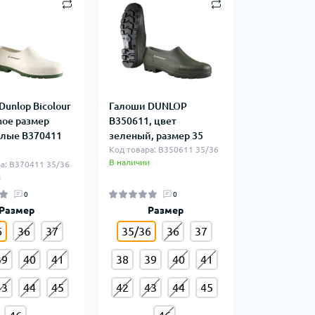
unlop Bicolour
Галоши DUNLOP
hoe размер
B350611, цвет
елые B370411
зеленый, размер 35
Код товара: B350611 35/36
В наличии
а: B370411 35/36
и
0
0
Размер
Размер
6
36
37
35/36
36
37
39
40
41
38
39
40
41
43
44
45
42
43
44
45