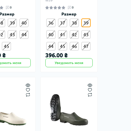
W39
0
0
Размер
Размер
38
39
40
36
37
38
39
42
43
44
40
41
42
43
45
44
45
46
47
 ₴
396.00 ₴
домить меня
Уведомить меня