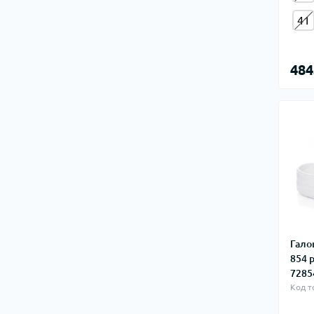
41
484
Гало
854 
7285
Код т