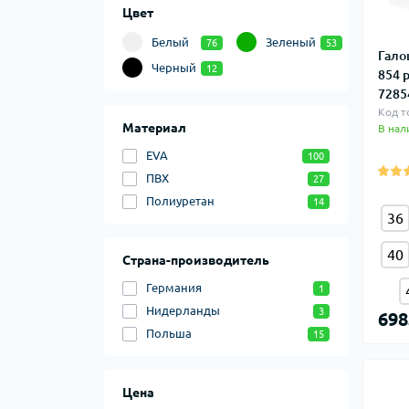
Цвет
Белый
Зеленый
76
53
Гало
Черный
12
854 
7285
Код т
Материал
В нал
EVA
100
ПВХ
27
Полиуретан
14
36
40
Страна-производитель
Германия
1
Нидерланды
3
698
Польша
15
Цена