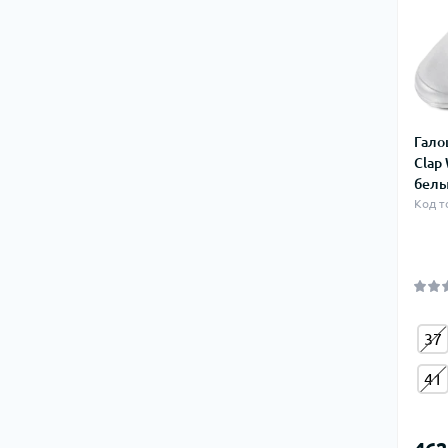
Гало
Clap
белы
Код т
37
41