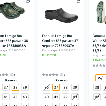
ши Lemigo Bio
Галоши Lemigo Bio
Галоши D
ort 858 размер 38
Comfort 858 размер 37
Wellie S
ные 728580038A
черные 728580937A
35/36 б
овара: 728580038A
Код товара: 728580937A
35/36
ичии
В наличии
Код товар
В наличи
0
0
35/3
Размер
Размер
37
38
39
36
37
38
39
38
41
42
43
40
41
42
43
42