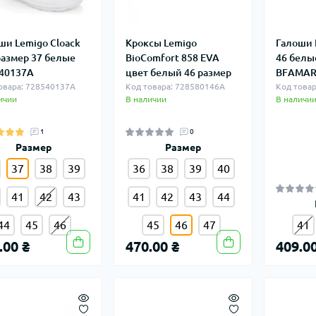
ши Lemigo Cloack
Кроксы Lemigo
Галоши 
размер 37 белые
BioComfort 858 EVA
46 белы
40137A
цвет белый 46 размер
BFАМА
овара: 728540137A
Код товара: 728580146A
Код това
ичии
В наличии
В наличи
1
0
Размер
Размер
37
38
39
36
38
39
40
41
42
43
41
42
43
44
44
45
46
45
46
47
41
.00 ₴
470.00 ₴
409.00