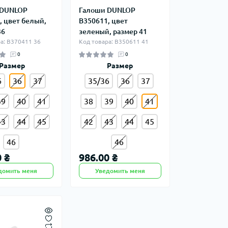
 DUNLOP
Галоши DUNLOP
, цвет белый,
B350611, цвет
36
зеленый, размер 41
а: B370411 36
Код товара: B350611 41
0
0
Размер
Размер
6
36
37
35/36
36
37
39
40
41
38
39
40
41
43
44
45
42
43
44
45
46
46
 ₴
986.00 ₴
домить меня
Уведомить меня