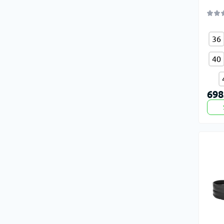
36
40
698