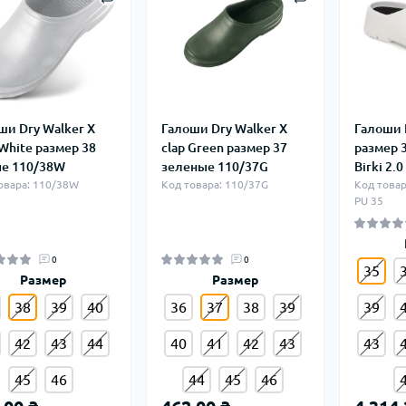
ши Dry Walker X
Галоши Dry Walker X
Галоши 
 White размер 38
clap Green размер 37
размер 
е 110/38W
зеленые 110/37G
Birki 2.0
овара: 110/38W
Код товара: 110/37G
Код товара
PU 35
0
0
35
Размер
Размер
38
39
40
36
37
38
39
39
42
43
44
40
41
42
43
43
45
46
44
45
46