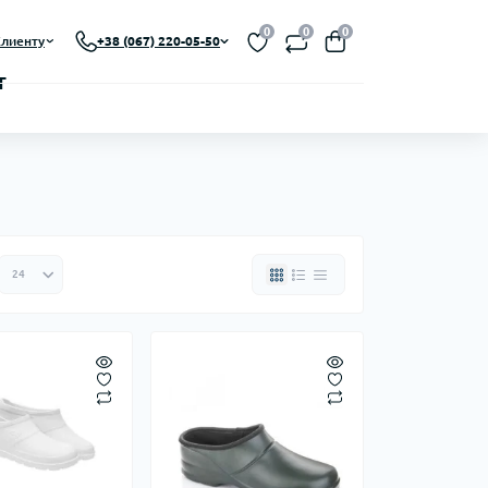
0
0
0
лиенту
+38 (067) 220-05-50