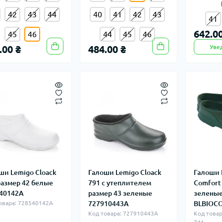
42
43
44
40
41
42
43
41
642.00
45
46
44
45
46
.00 ₴
484.00 ₴
Уве
ши Lemigo Cloack
Галоши Lemigo Cloack
Галоши 
размер 42 белые
791 с утеплителем
Comfort
40142A
размер 43 зеленые
зелены
овара: 728540142A
727910443A
BLBIOC
Код товара: 727910443A
Код това