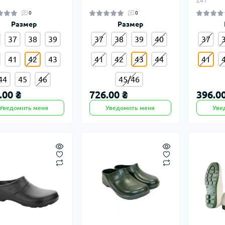
Z41
0
0
Размер
Размер
37
38
39
37
38
39
40
37
41
42
43
41
42
43
44
41
44
45
46
45/46
.00 ₴
726.00 ₴
396.00
Уведомить меня
Уведомить меня
Уве