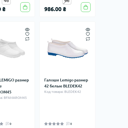
46
46
 ₴
986.00 ₴
LEMIGO размер
Галоши Lemigo размер
е
42 белые BLEDEK42
RОM45
Код товара: BLEDEK42
ра: BFАМАRОM45
0
0