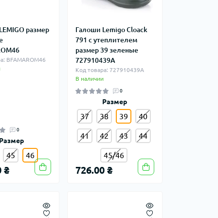
LEMIGO размер
Галоши Lemigo Cloack
е
791 с утеплителем
RОM46
размер 39 зеленые
ра: BFАМАRОM46
727910439A
и
Код товара: 727910439A
В наличии
0
Размер
37
38
39
40
0
41
42
43
44
Размер
45
46
45/46
 ₴
726.00 ₴