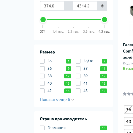
-
₴
374
1,4 тыс.
2,3 тыс.
3,3 тыс.
4,3 тыс.
Гало
Comf
Размер
зелё
35
35/36
1
2
Код т
36
37
В нал
9
11
38
39
12
12
40
41
13
13
42
43
13
12
Показать еще 6
36
Страна производитель
40
Германия
13