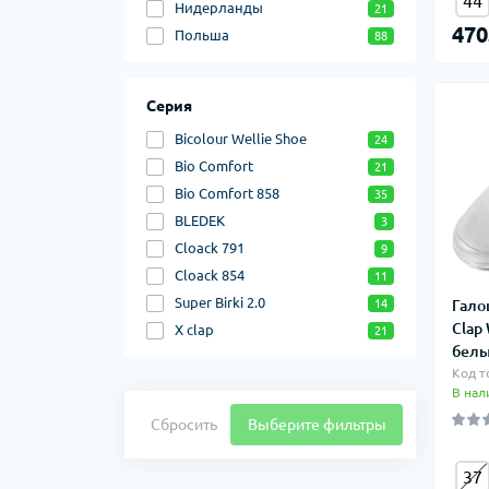
44
Нидерланды
21
470
Польша
88
Серия
Bicolour Wellie Shoe
24
Bio Comfort
21
Bio Comfort 858
35
BLEDEK
3
Cloack 791
9
Cloack 854
11
Super Birki 2.0
Гало
14
Clap
X clap
21
белы
Код т
В нал
Сбросить
Выберите фильтры
37