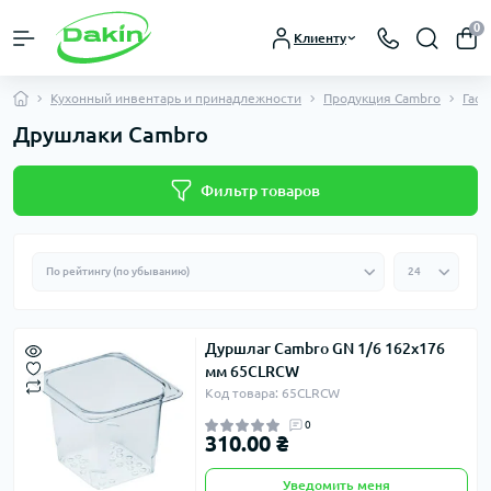
0
Клиенту
Кухонный инвентарь и принадлежности
Продукция Cambro
Гаст
Друшлаки Cambro
Фильтр товаров
Дуршлаг Cambro GN 1/6 162х176
мм 65CLRCW
Код товара: 65CLRCW
0
310.00 ₴
Уведомить меня