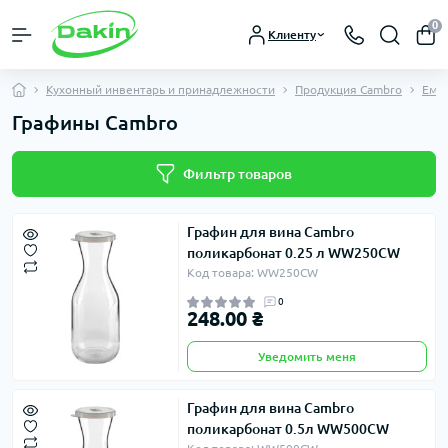
0
Клиенту
Кухонный инвентарь и принадлежности
Продукция Cambro
Емко
Графины Cambro
Фильтр товаров
Графин для вина Cambro
поликарбонат 0.25 л WW250CW
Код товара: WW250CW
0
248.00 ₴
Уведомить меня
Графин для вина Cambro
поликарбонат 0.5л WW500CW