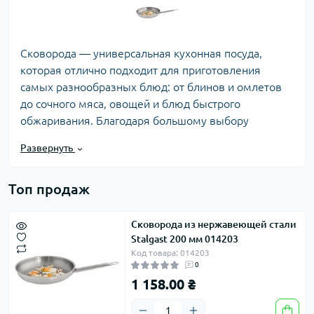
Сковорода — универсальная кухонная посуда,
которая отлично подходит для приготовления
самых разнообразных блюд: от блинов и омлетов
до сочного мяса, овощей и блюд быстрого
обжаривания. Благодаря большому выбору
моделей и размеров можно легко подобрать
Развернуть
оптимальный вариант в соответствии с
потребностями кухни и объемом приготовления.
Топ продаж
Сковорода из нержавеющей стали
Часть моделей оснащена современным
Stalgast 200 мм 014203
антипригарным покрытием, предотвращающим
Код товара: 014203
прилипание продуктов и позволяющим готовить с
0
минимальным количеством масла. Это делает
1 158.00 ₴
процесс приготовления более комфортным, а
готовые блюда – более аккуратными и