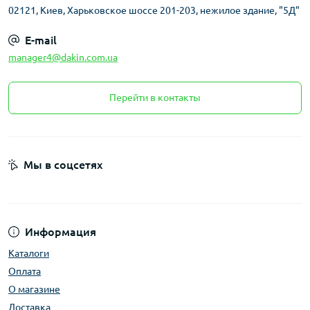
02121, Киев, Харьковское шоссе 201-203, нежилое здание, "5Д"
Сковороды изготавливаются из различных
E-mail
материалов, что позволяет выбрать модель по
manager4@dakin.com.ua
основным характеристикам – долговечность,
теплопроводность или оптимальное сочетание
Перейти в контакты
обоих параметров. Также доступны варианты с
клепаными или сварными ручками для
максимальной надежности в повседневном
использовании.
Мы в соцсетях
Для еще большего удобства рекомендуем
дополнить кухонную посуду практичными
Информация
аксессуарами: крышками, соусниками, кухонными
Каталоги
щетками и прочими профессиональными
Оплата
принадлежностями.
О магазине
Доставка