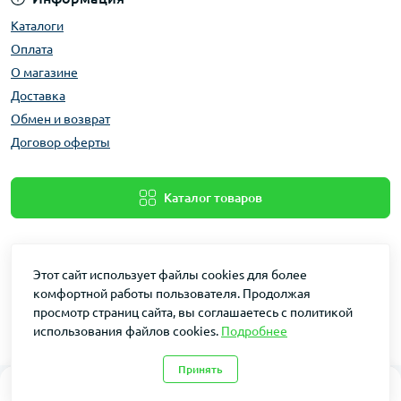
Такие кухонные аксессуары станут полезны для
ресторанов, кафе, пекарен и баров. Они помогут
Каталоги
легко добавить сыр в пасту или салат, подготовить
Оплата
ингредиенты для блюд или создать ароматные
О магазине
цитрусовые гарниры для коктейлей. Для большего
Доставка
удобства доступны модели с специальными
Обмен и возврат
контейнерами для сбора натертых продуктов, что
Договор оферты
помогает поддерживать порядок на кухне.
Каталог товаров
Этот сайт использует файлы cookies для более
комфортной работы пользователя. Продолжая
просмотр страниц сайта, вы соглашаетесь с политикой
использования файлов cookies.
Подробнее
Dakin © 2026
Принять
0
0