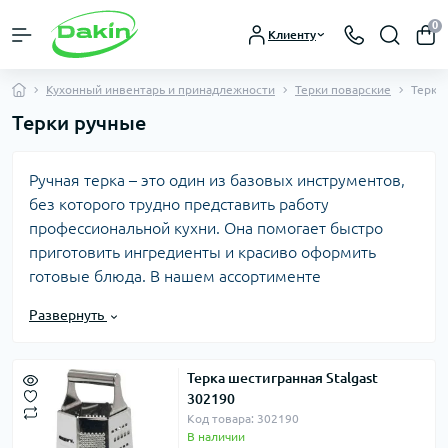
0
Клиенту
Кухонный инвентарь и принадлежности
Терки поварские
Терки
Терки ручные
Ручная терка – это один из базовых инструментов,
без которого трудно представить работу
профессиональной кухни. Она помогает быстро
приготовить ингредиенты и красиво оформить
готовые блюда. В нашем ассортименте
представлены разные модели терок для
Развернуть
ежедневного использования с овощами, творогом,
цитрусовыми и другими продуктами.
Терка шестигранная Stalgast
302190
Код товара: 302190
Для сыров, таких как пармезан или чеддер,
В наличии