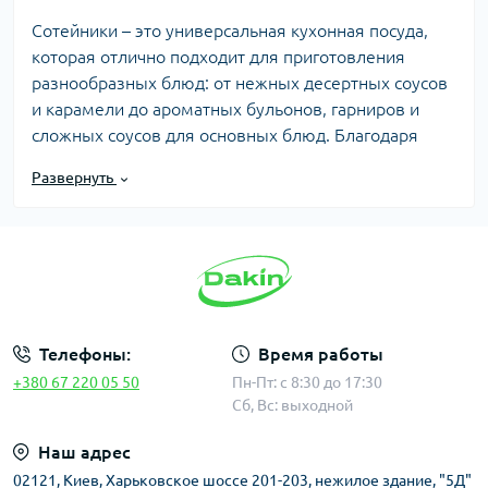
Сотейники – это универсальная кухонная посуда,
которая отлично подходит для приготовления
разнообразных блюд: от нежных десертных соусов
и карамели до ароматных бульонов, гарниров и
сложных соусов для основных блюд. Благодаря
своей практичности они станут незаменимы как на
Развернуть
профессиональной кухне, так и в домашнем
использовании.
В нашем ассортименте представлены модели из
нержавеющей стали, алюминия и углеродистой
стали – материалов, отличающихся прочностью,
Телефоны:
Время работы
долговечностью и хорошими теплопроводными
+380 67 220 05 50
Пн-Пт: с 8:30 до 17:30
свойствами. Разнообразие форм и объемов
Сб, Вс: выходной
позволяет легко выбрать сотейник для любых
Наш адрес
кулинарных задач: компактные модели идеально
02121, Киев, Харьковское шоссе 201-203, нежилое здание, "5Д"
подходят для небольших порций соусов и подливок,