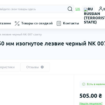
RU
UA
К
газине
Товары со скидкой
Контакты
 лезвие черный NK 007 czarny
 мм изогнутое лезвие черный NK 007
теристики
Отзывы
0
Есть в налич
505.00 ₴
Нашли дешевле?