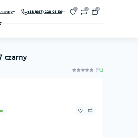
0
0
0
лиенту
+38 (067) 220-05-50
 czarny
0
ии