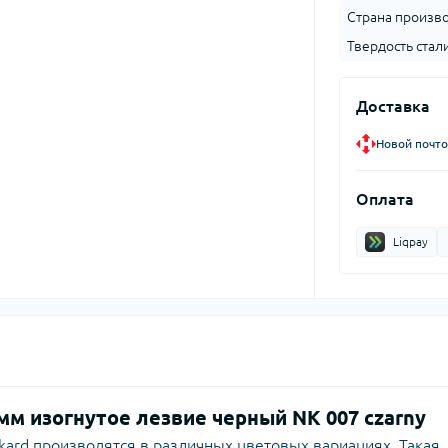
Страна произво
Твердость стали
Доставка
Новой почто
Оплата
Liqpay
м изогнутое лезвие черный NK 007 czarny
rd производятся в различных цветовых вариациях. Такая