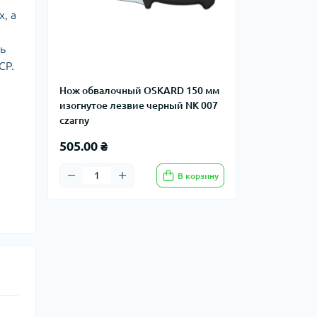
, а
ь
СР.
Нож обвалочный OSKARD 150 мм
изогнутое лезвие черный NK 007
czarny
505.00 ₴
В корзину