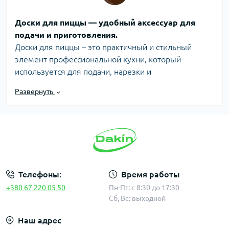
Доски для пиццы — удобный аксессуар для
подачи и приготовления.
Доски для пиццы – это практичный и стильный
элемент профессиональной кухни, который
используется для подачи, нарезки и
транспортировки пиццы. Они широко используются
Развернуть
в пиццериях, ресторанах, кафе и службах доставки,
помогая не только удобно подавать блюдо, но и
создавать привлекательную презентацию для
гостей.
Современные доски для пиццы производятся из
прочных и безопасных материалов, чаще всего из
Телефоны:
Время работы
натурального дерева, бамбука или пищевого
+380 67 220 05 50
Пн-Пт: с 8:30 до 17:30
пластика. Такие материалы устойчивы к
Сб, Вс: выходной
повседневному использованию, легко очищаются и
хорошо выдерживают контакт с горячими блюдами.
Наш адрес