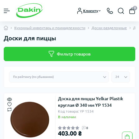
0
Клиенту
Кухонный инвентарь и принадлежности
Доски разделочные
До
Доски для пиццы
Фильтр товаров
Доска для пиццы Yelkar Plastik
круглая Ø 340 мм YP 1534
Код товара: YP 1534
В наличии
0
403.00 ₴