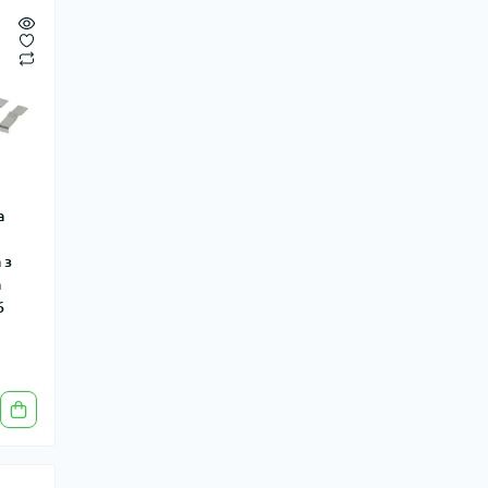
а
 з
а
6