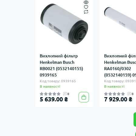
Вихлопний фільтр
Вихлопний філ
Henkelman Busch
Henkelman Bus
RB0021 (0532140155)
RA0160/0302
0939165
(0532140159) 0
Код товару: 0939165
Код товару: 0939
В наявності
В наявності
0
0
5 639.00 ₴
7 929.00 ₴