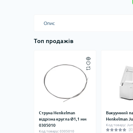
Опис
Топ продажів
Струна Henkelman
Вакуумний п
відрізна кругла Ø1,1 мм
Henkelman J
0305010
Код товару: Ju
Код товару: 0305010