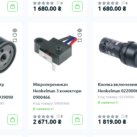
0
0
1 680.00 ₴
1 680.00 ₴
тр
Мікроперемикач
Кнопка включення
Henkelman 3 конектори
Henkelman 022000
939090
0900466
Код товару: 0220006
В наявності
090
Код товару: 0900466
В наявності
0
0
2 671.00 ₴
1 819.00 ₴