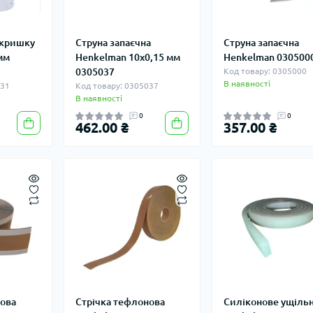
 кришку
Струна запаєчна
Струна запаєчна
мм
Henkelman 10х0,15 мм
Henkelman 030500
0305037
Код товару: 0305000
В наявності
231
Код товару: 0305037
В наявності
0
0
462.00 ₴
357.00 ₴
нова
Стрічка тефлонова
Силіконове ущіль