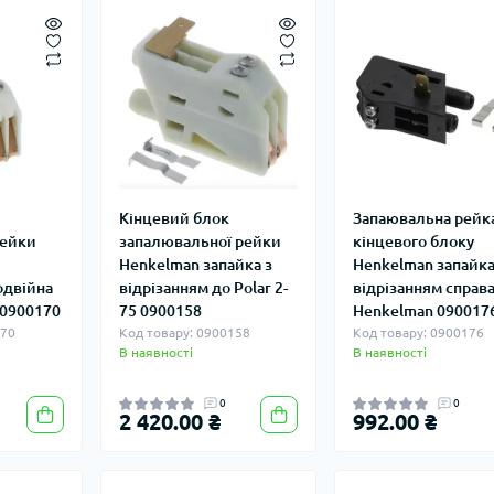
Кінцевий блок
Запаювальна рейк
рейки
запалювальної рейки
кінцевого блоку
Henkelman запайка з
Henkelman запайка
одвійна
відрізанням до Polar 2-
відрізанням справ
 0900170
75 0900158
Henkelman 090017
170
Код товару: 0900158
Код товару: 0900176
В наявності
В наявності
0
0
2 420.00 ₴
992.00 ₴