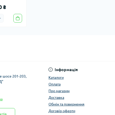
0 ₴
Інформація
ке шосе 201-203,
Каталоги
Д"
Оплата
Про магазин
Доставка
ua
Обмін та повернення
Договір оферти
ктів