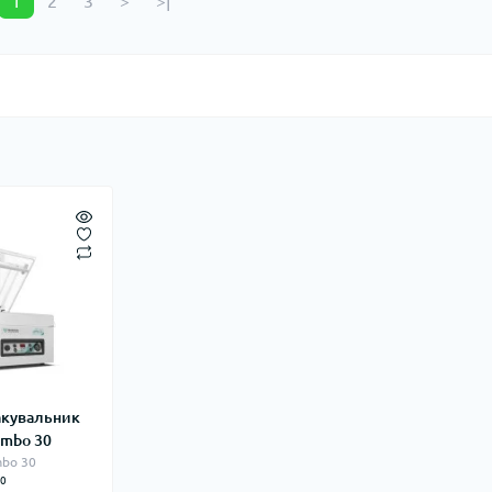
1
2
3
>
>|
акувальник
umbo 30
mbo 30
0