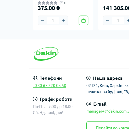
0
375.00 ₴
141 305.0
Телефони
Наша адреса
+380 67 220 05 50
02121, Київ, Харківсь
нежитлова будівля, "5
Графік роботи
E-mail
Пн-Пт: з 9:00 до 18:00
manager4@dakin.com.
Сб, Нд: вихідний
Перейти до конта