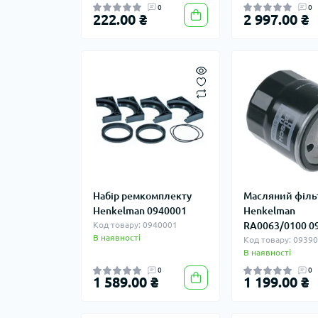
0
0
222.00 ₴
2 997.00 ₴
Набір ремкомплекту
Масляний філь
Henkelman 0940001
Henkelman
Код товару: 0940001
RA0063/0100 0
В наявності
Код товару: 0939
В наявності
0
0
1 589.00 ₴
1 199.00 ₴