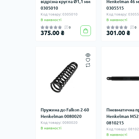
відрізна кругла Ø1,1 мм
Henkelman 46 
0305010
0305515
Код товару: 0305010
Код товару: 0305
В наявності
В наявності
0
0
375.00 ₴
301.00 ₴
Пружина до Falkon 2-60
Пневматична п
Henkelman 0080020
Henkelman M52
Код товару: 0080020
0810215
В наявності
Код товару: 0810
В наявності