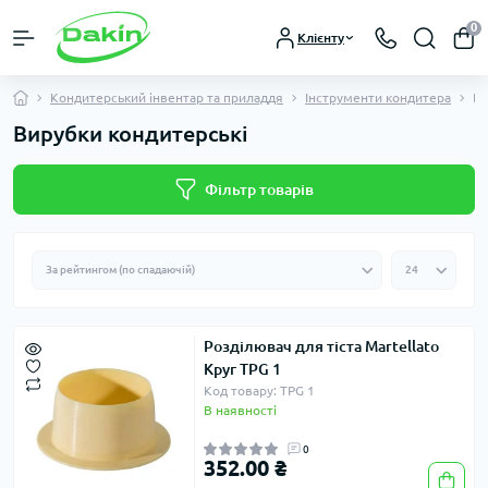
0
Клієнту
Кондитерський інвентар та приладдя
Інструменти кондитера
Ви
Вирубки кондитерські
Фільтр товарів
Розділювач для тіста Martellato
Круг TPG 1
Код товару: TPG 1
В наявності
0
352.00 ₴