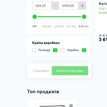
Bart
-
₴
Код т
В ная
584
1,56 тис.
2,54 тис.
3,51 тис.
4,49 тис.
3 6
Країна виробник
Польща
Україна
1
2
Скасувати
Виберіть фільтри
Топ продажів