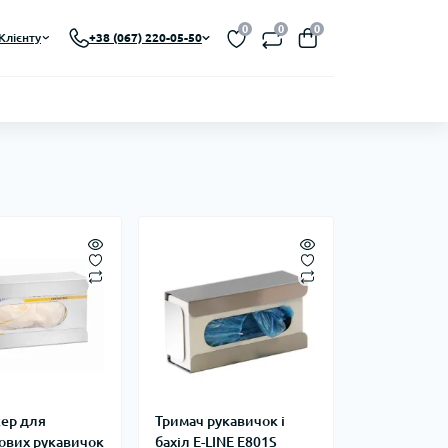
0
0
0
Клієнту
+38 (067) 220-05-50
ер для
Тримач рукавичок і
ових рукавичок
бахіл E-LINE E801S