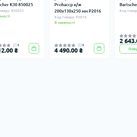
scher K30 850025
Prohaccp н/ж
Bartsche
овару: 850025
200x130x250 мм P2016
Код товар
вності
Код товару: P2016
В наявності
2 643.
0
0
12.00 ₴
4 490.00 ₴
Пові