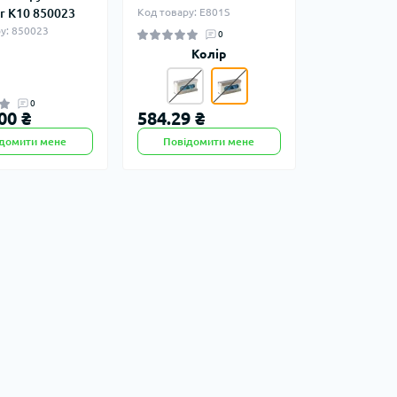
r K10 850023
Код товару: E801S
у: 850023
0
Колір
0
00 ₴
584.29 ₴
домити мене
Повідомити мене