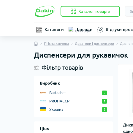
Каталог товарів
Каталоги
Бренди
Відгуки про 
Гігієна харчова
Дозатори і диспенсери
Диспен
Диспенсери для рукавичок
Фільтр товарів
Виробник
Bartscher
2
PROHACCP
1
Україна
2
Дисп
Ціна
одно