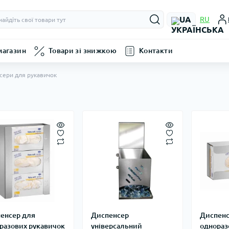
UA
RU
магазин
Товари зі знижкою
Контакти
сери для рукавичок
енсер для
Диспенсер
Диспенс
разових рукавичок
універсальний
однораз