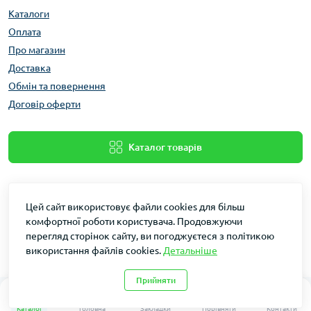
інструментами: ножами для м’яса, овочечистками
Каталоги
та соковижималками.
Оплата
Про магазин
Доставка
Обмін та повернення
Договір оферти
Каталог товарів
Цей сайт використовує файли cookies для більш
комфортної роботи користувача. Продовжуючи
перегляд сторінок сайту, ви погоджуєтеся з політикою
використання файлів cookies.
Детальніше
Dakin © 2026
Прийняти
0
0
Каталог
Головна
Закладки
Порівняти
Контакти