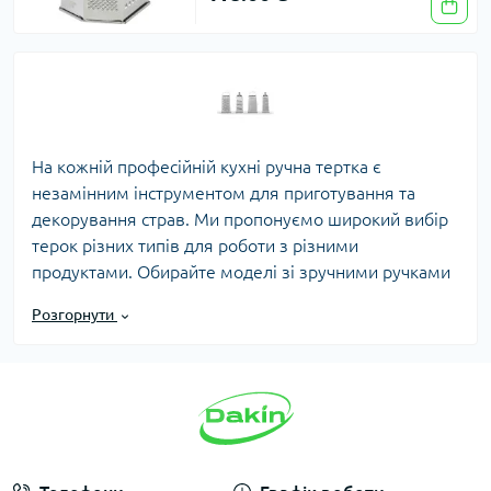
На кожній професійній кухні ручна тертка є
незамінним інструментом для приготування та
декорування страв. Ми пропонуємо широкий вибір
терок різних типів для роботи з різними
продуктами. Обирайте моделі зі зручними ручками
та великими отворами для натирання твердих
Розгорнути
сирів, таких як пармезан або чеддер. Також у
нашому асортименті є терки з дрібними отворами
для зняття цедри цитрусових — ідеально для
випічки, десертів, основних страв і коктейлів.
Ви можете підібрати ручну тертку залежно від
форми та розміру отворів або лез. У наявності