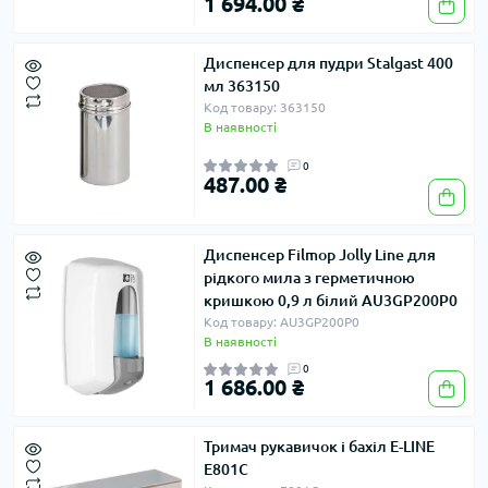
1 694.00 ₴
Диспенсер для пудри Stalgast 400
мл 363150
Код товару: 363150
В наявності
0
487.00 ₴
Диспенсер Filmop Jolly Line для
рідкого мила з герметичною
кришкою 0,9 л білий AU3GP200P0
Код товару: AU3GP200P0
В наявності
0
1 686.00 ₴
Тримач рукавичок і бахіл E-LINE
E801C