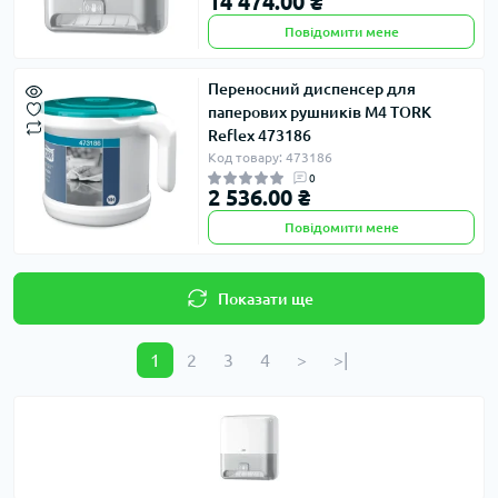
14 474.00 ₴
Повідомити мене
Переносний диспенсер для
паперових рушників M4 TORK
Reflex 473186
Код товару: 473186
0
2 536.00 ₴
Повідомити мене
Показати ще
1
2
3
4
>
>|