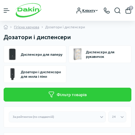
0
Клієнту
Гігієна харчова
Дозатори і диспенсери
Дозатори і диспенсери
Диспенсери для
Диспенсери для паперу
рукавичок
Дозатори і диспенсори
для мила і піни
Фільтр товарів