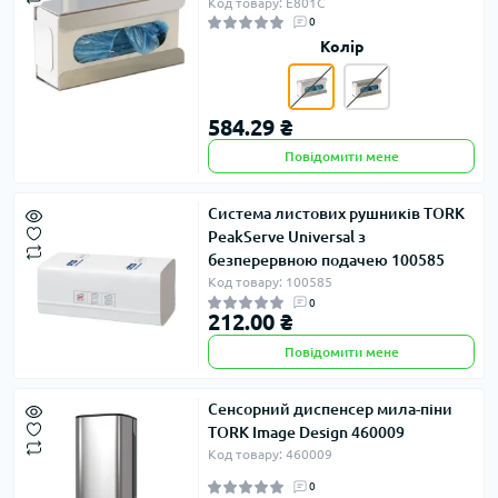
Код товару: E801C
0
Колір
584.29 ₴
Повідомити мене
Система листових рушників TORK
PeakServe Universal з
безперервною подачею 100585
Код товару: 100585
0
212.00 ₴
Повідомити мене
Сенсорний диспенсер мила-піни
TORK Image Design 460009
Код товару: 460009
0