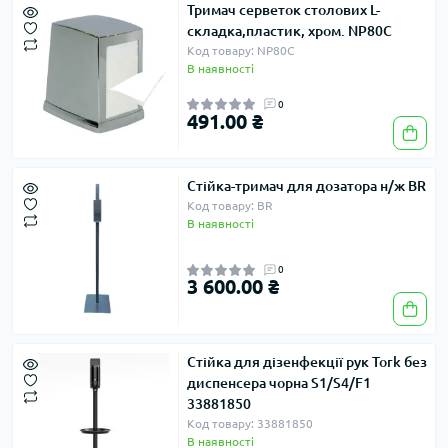
Тримач серветок столових L-
складка,пластик, хром. NP80C
Код товару: NP80C
В наявності
0
491.00 ₴
Стійка-тримач для дозатора н/ж BR
Код товару: BR
В наявності
0
3 600.00 ₴
Стійка для дізенфекції рук Tork без
диспенсера чорна S1/S4/F1
33881850
Код товару: 33881850
В наявності