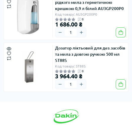
рідкого мила з герметичною
кришкою 0,9 л білий AU3GP200P0
Код товару: AU3GP200P0
0
1 686.00 ₴
Дозатор ліктьовий для дез.засобів
та мила з довгою ручкою 500 мл
ST88S
Код товару: ST88S
0
3 964.40 ₴