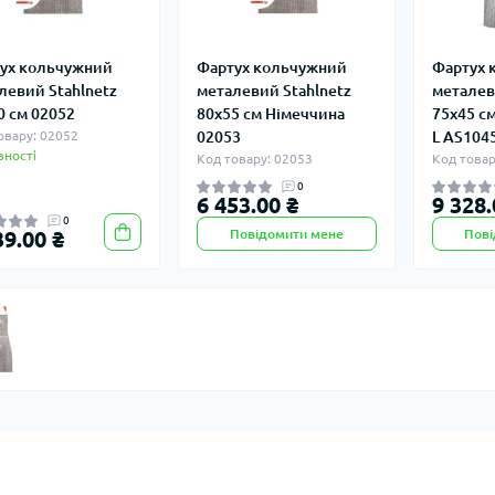
ух кольчужний
Фартух кольчужний
Фартух 
левий Stahlnetz
металевий Stahlnetz
металев
0 см 02052
80х55 см Німеччина
75х45 см
овару: 02052
02053
L AS104
вності
Код товару: 02053
Код това
0
6 453.00 ₴
9 328.
0
39.00 ₴
Повідомити мене
Пові