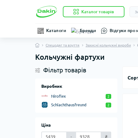
Каталог товарів
Каталоги
Бренди
Відгуки про 
Спецодяг та взуття
Захисні кольчужні вироби
Кольчужні фартухи
Фільтр товарів
Сор
Виробник
Niroflex
2
Schlachthausfreund
2
Ціна
-
₴