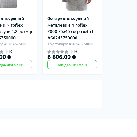
кольчужний
Фартух кольчужний
ий Niroflex
металевий Niroflex
 type 4,2 розмір
2000 75х45 см розмір L
5750000
AS0245750000
ру: AS1045750000
Код товару: AS0245750000
0
0
00 ₴
6 606.00 ₴
домити мене
Повідомити мене