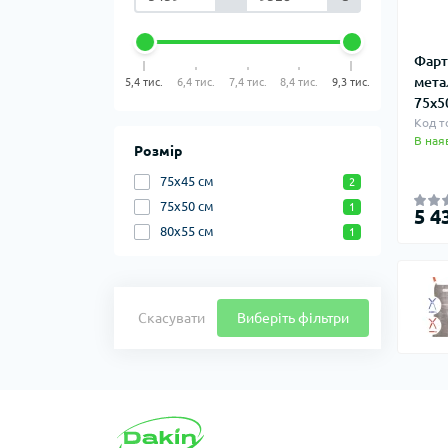
Фарт
мета
5,4 тис.
6,4 тис.
7,4 тис.
8,4 тис.
9,3 тис.
75х5
Код т
В ная
Розмір
75х45 см
2
75х50 см
1
5 4
80х55 см
1
Скасувати
Виберіть фільтри