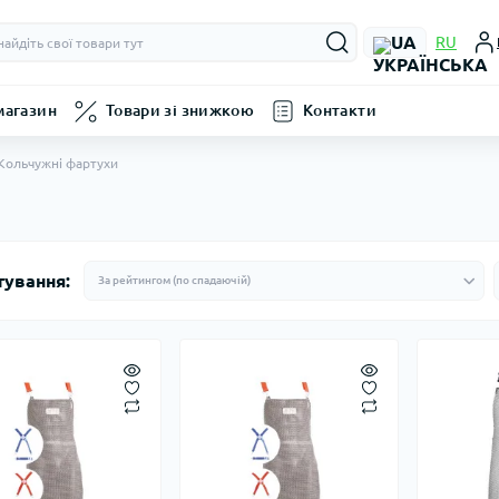
UA
RU
магазин
Товари зі знижкою
Контакти
Кольчужні фартухи
тування: