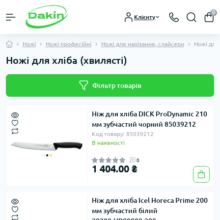
0
Клієнту
Ножі
Ножі професійні
Ножі для нарізання, слайсери
Ножі для 
Ножі для хліба (хвилясті)
Фільтр товарів
Ніж для хліба DICK ProDynamic 210
мм зубчастий чорний 85039212
Код товару: 85039212
В наявності
0
1 404.00 ₴
Ніж для хліба Icel Horeca Prime 200
мм зубчастий білий