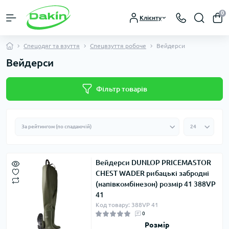
0
Клієнту
Спецодяг та взуття
Спецвзуття робоче
Вейдерси
Вейдерси
Фільтр товарів
Вейдерси DUNLOP PRICEMASTOR
CHEST WADER рибацькі забродні
(напівкомбінезон) розмір 41 388VP
41
Код товару: 388VP 41
0
Розмір