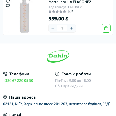
Martellato 1 л FLACONE2
Код товару: FLACONE2
0
559.00 ₴
Телефони
Графік роботи
+380 67 220 05 50
Пн-Пт: з 9:00 до 18:00
Сб, Нд: вихідний
Наша адреса
02121, Київ, Харківське шосе 201-203, нежитлова будівля, "5Д"
E-mail