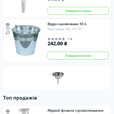
Повідомити мене
Відро оцинковане 10 л
Код товару: MD_757191
0
242.00 ₴
Повідомити мене
Топ продажів
Мірний флакон з розпилювачем