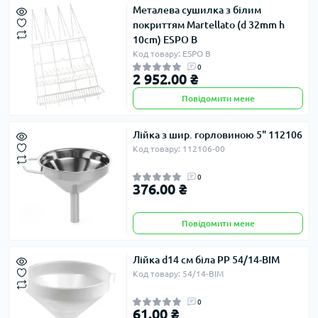
Металева сушилка з білим
покриттям Martellato (d 32mm h
10сm) ESPO B
Код товару: ESPO B
0
2 952.00 ₴
Повідомити мене
Лійка з шир. горловиною 5" 112106
Код товару: 112106-00
0
376.00 ₴
Повідомити мене
Лійка d14 см біла PP 54/14-BIM
Код товару: 54/14-BIM
0
61.00 ₴