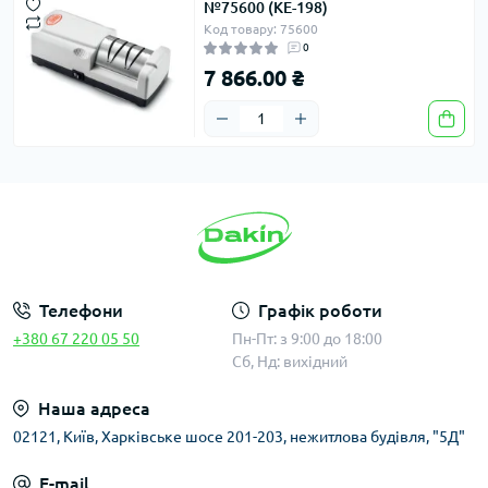
№75600 (KE-198)
Код товару: 75600
0
7 866.00 ₴
Телефони
Графік роботи
+380 67 220 05 50
Пн-Пт: з 9:00 до 18:00
Сб, Нд: вихідний
Наша адреса
02121, Київ, Харківське шосе 201-203, нежитлова будівля, "5Д"
E-mail