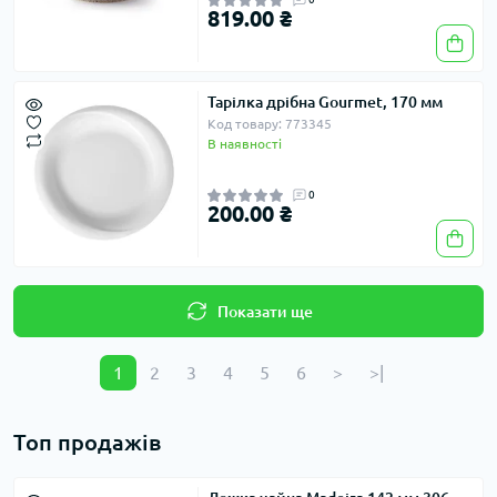
819.00 ₴
Тарілка дрібна Gourmet, 170 мм
Код товару: 773345
В наявності
0
200.00 ₴
Показати ще
1
2
3
4
5
6
>
>|
Топ продажів