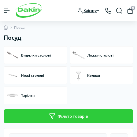
0
Клієнту
Посуд
Посуд
Виделки столові
Ложки столові
Ножі столові
Келихи
Тарілки
Фільтр товарів