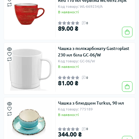
Red 110 мл червона WL-669234/A
Код товару: WL-669234/A
В наявності
0
89.00 ₴
Чашка з полікарбонату Gastroplast
230 мл біла GC-06/W
Код товару: GC-06/W
В наявності
0
81.00 ₴
Чашка з блюдцем Turkus, 90 мл
Код товару: 775189
В наявності
0
344.00 ₴