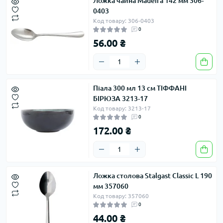
Ложка чайна Madeira 142 мм 306-
0403
Код товару: 306-0403
0
56.00 ₴
Піала 300 мл 13 см ТІФФАНІ
БІРЮЗА 3213-17
Код товару: 3213-17
0
172.00 ₴
Ложка столова Stalgast Classic L 190
мм 357060
Код товару: 357060
0
44.00 ₴