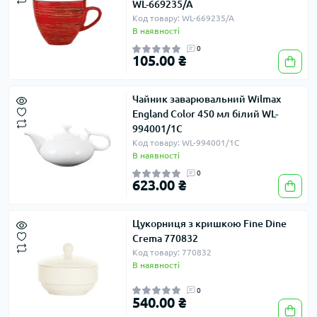
WL-669235/A
Код товару: WL-669235/A
В наявності
0
105.00 ₴
Чайник заварювальний Wilmax
England Color 450 мл білий WL-
994001/1C
Код товару: WL-994001/1C
В наявності
0
623.00 ₴
Цукорниця з кришкою Fine Dine
Crema 770832
Код товару: 770832
В наявності
0
540.00 ₴