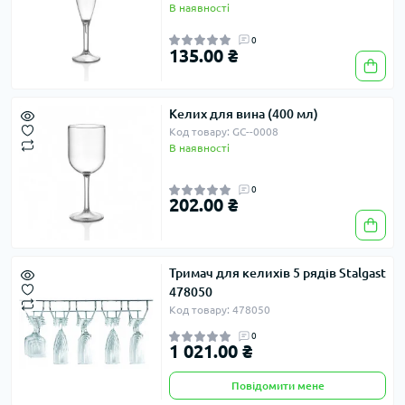
В наявності
0
135.00 ₴
Келих для вина (400 мл)
Код товару: GC--0008
В наявності
0
202.00 ₴
Тримач для келихів 5 рядів Stalgast
478050
Код товару: 478050
0
1 021.00 ₴
Повідомити мене