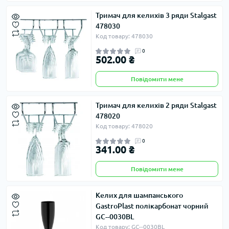
Тримач для келихів 3 ряди Stalgast
478030
Код товару: 478030
0
502.00 ₴
Повідомити мене
Тримач для келихів 2 ряди Stalgast
478020
Код товару: 478020
0
341.00 ₴
Повідомити мене
Келих для шампанського
GastroPlast полікарбонат чорний
GC--0030BL
Код товару: GC--0030BL