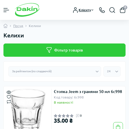
0
Клієнту
Посуд
Келихи
Келихи
Фільтр товарів
Стопка Jeem з гранями 50 мл 6с998
Код товару: 6с998
В наявності
0
35.00 ₴