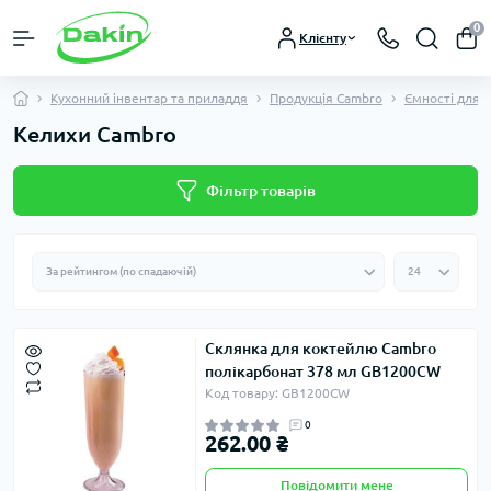
0
Клієнту
Кухонний інвентар та приладдя
Продукція Cambro
Ємності для 
Келихи Cambro
Фільтр товарів
Склянка для коктейлю Cambro
полікарбонат 378 мл GB1200CW
Код товару: GB1200CW
0
262.00 ₴
Повідомити мене