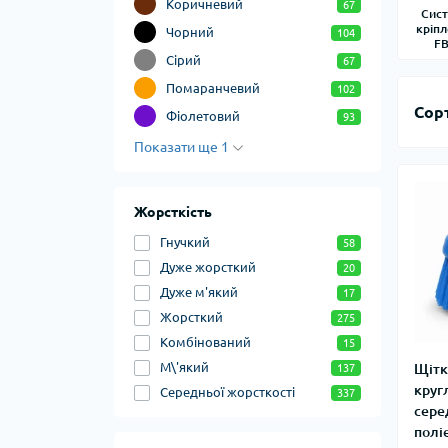
Коричневий
67
Сис
кріп
Чорний
104
F
Сірий
67
Помаранчевий
102
Сор
Фіолетовий
93
Показати ще 1
Жорсткість
Гнучкий
58
Дуже жорсткий
20
Дуже м'який
17
Жорсткий
275
Комбінований
15
М\'який
Щітк
137
круг
Середньої жорсткості
337
сере
полі