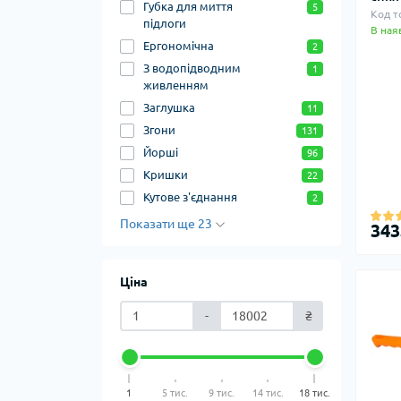
Губка для миття
5
Код т
підлоги
В ная
Ергономічна
2
З водопідводним
1
живленням
Заглушка
11
Згони
131
Йорші
96
Кришки
22
Кутове з'єднання
2
Показати ще 23
343
Ціна
-
₴
1
5 тис.
9 тис.
14 тис.
18 тис.