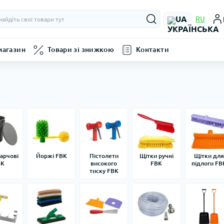
UA
RU
магазин
Товари зі знижкою
Контакти
харчові
Йоржі FBK
Пістолети
Щітки ручні
Щітки дл
BK
високого
FBK
підлоги FB
тиску FBK