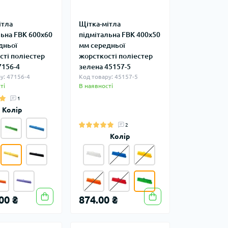
ітла
Щітка-мітла
льна FBK 600х60
підмітальна FBK 400х50
дньої
мм середньої
сті поліестер
жорсткості поліестер
7156-4
зелена 45157-5
у: 47156-4
Код товару: 45157-5
ті
В наявності
1
Колір
2
Колір
00 ₴
874.00 ₴