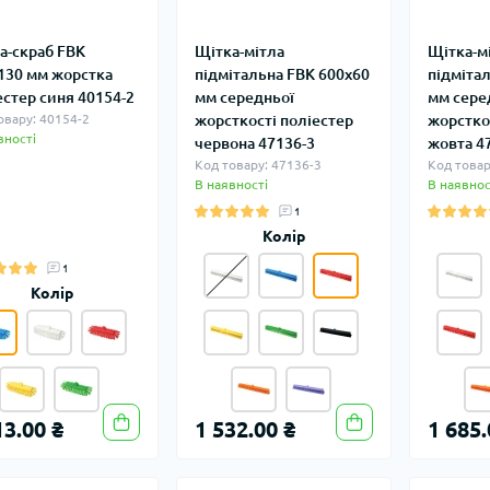
а-скраб FBK
Щітка-мітла
Щітка-м
130 мм жорстка
підмітальна FBK 600х60
підміта
естер синя 40154-2
мм середньої
мм сере
овару: 40154-2
жорсткості поліестер
жорстко
вності
червона 47136-3
жовта 4
Код товару: 47136-3
Код товар
В наявності
В наявнос
1
Колір
1
Колір
13.00 ₴
1 532.00 ₴
1 685.