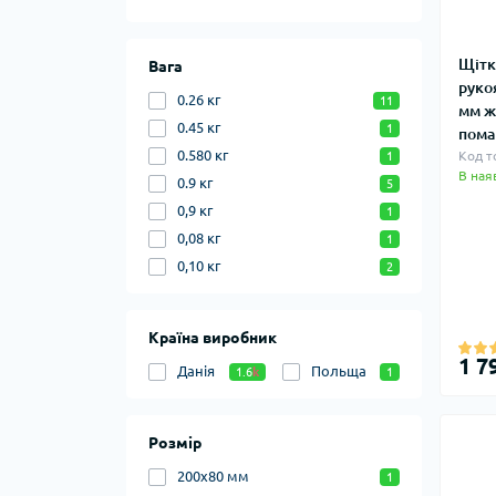
Щітк
Вага
руко
0.26 кг
11
мм ж
0.45 кг
1
пома
0.580 кг
Код т
1
В ная
0.9 кг
5
0,9 кг
1
0,08 кг
1
0,10 кг
2
Країна виробник
1 7
Данія
Польща
1.6
k
1
Розмір
200х80 мм
1