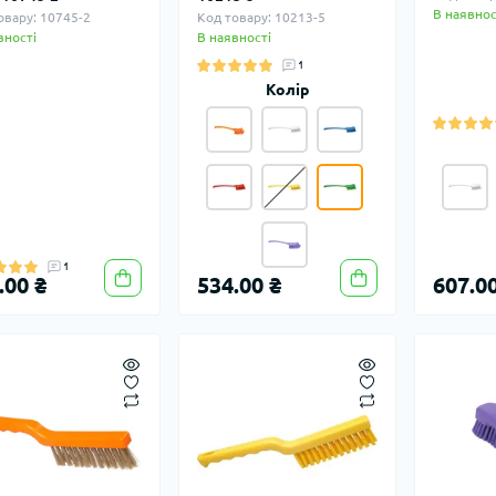
В наявнос
овару: 10745-2
Код товару: 10213-5
вності
В наявності
1
Колір
1
.00 ₴
534.00 ₴
607.00