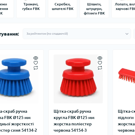
теми
Тримачі,
Скребки,
Шланги,
Лопати, ви
лення
губки FBK
шпателі FBK
штуцери,
харчові FB
BK
фітинги FBK
тування:
а-скраб ручна
Щітка-скраб ручна
Щітка-с
ла FBK Ø125 мм
кругла FBK Ø125 мм
підлоги
дньої жорсткості
жорстка поліестер
жорстка
естер синя 54134-2
червона 54154-3
червона