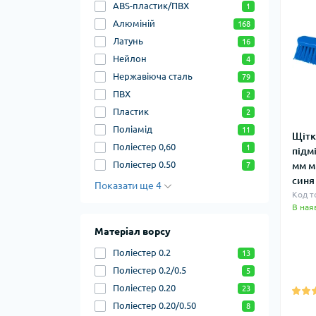
ABS-пластик/ПВХ
1
Алюміній
168
Латунь
16
Нейлон
4
Нержавіюча сталь
79
ПВХ
2
Пластик
2
Поліамід
11
Щітк
Поліестер 0,60
1
підм
Поліестер 0.50
мм м
7
синя
Показати ще 4
Код т
В ная
Матеріал ворсу
Поліестер 0.2
13
Поліестер 0.2/0.5
5
Поліестер 0.20
23
Поліестер 0.20/0.50
8