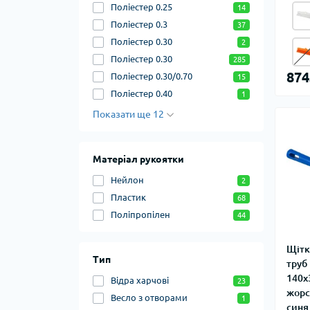
Поліестер 0.25
14
Поліестер 0.3
37
Поліестер 0.30
2
Поліестер 0.30
285
874
Поліестер 0.30/0.70
15
Поліестер 0.40
1
Показати ще 12
Матеріал рукоятки
Нейлон
2
Пластик
68
Поліпропілен
44
Щітк
Тип
труб
140х
Відра харчові
23
жорс
Весло з отворами
1
синя