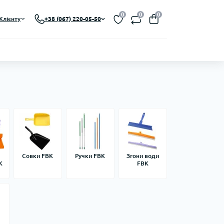
0
0
0
Клієнту
+38 (067) 220-05-50
я
Совки FBK
Ручки FBK
Згони води
K
FBK