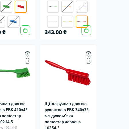
 ₴
343.00 ₴
учна з довгою
Щітка ручна з довгою
ою FBK 410х45
рукояткою FBK 340х35
а поліестер
мм дуже м'яка
10214-5
поліестер червона
у: 10214-5
10254-3