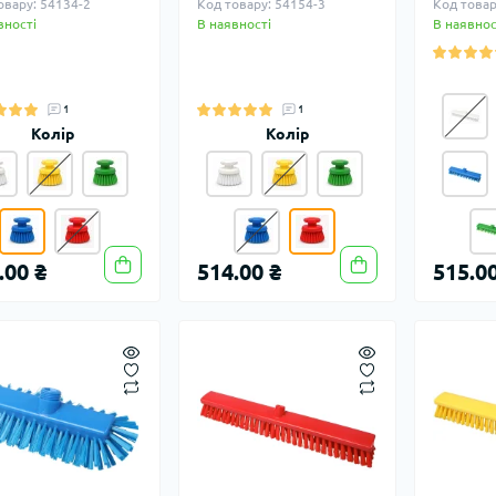
овару: 54134-2
Код товару: 54154-3
Код товар
вності
В наявності
В наявнос
1
1
Колір
Колір
.00 ₴
514.00 ₴
515.00