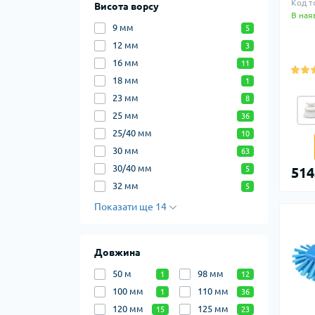
Код т
Висота ворсу
В ная
9 мм
5
12 мм
3
16 мм
11
18 мм
1
23 мм
8
25 мм
36
25/40 мм
10
30 мм
63
30/40 мм
5
514
32 мм
5
Показати ще 14
Довжина
50 м
98 мм
1
12
100 мм
110 мм
1
36
120 мм
125 мм
15
23