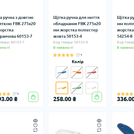
а ручна з довгою
Щітка ручна для миття
Щітка р
яткою FBK 275х20
обладнання FBK 275х20
мм полі
орстка
мм жорстка поліестер
жорстка
ранчева 60153-7
жовта 50153-4
54254-8
овару: 60153-7
Код товару: 50153-4
Код товар
вності
В наявності
В наявнос
1
Колір
1
93.00 ₴
258.00 ₴
336.00