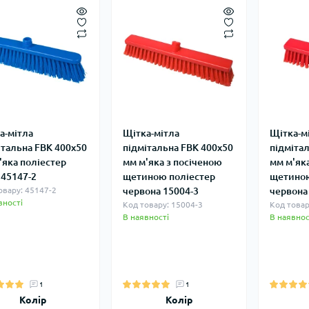
а-мітла
Щітка-мітла
Щітка-м
італьна FBK 400х50
підмітальна FBK 400х50
підміта
'яка поліестер
мм м'яка з посіченою
мм м'як
 45147-2
щетиною поліестер
щетиною
овару: 45147-2
червона 15004-3
червона
вності
Код товару: 15004-3
Код товар
В наявності
В наявнос
1
1
Колір
Колір