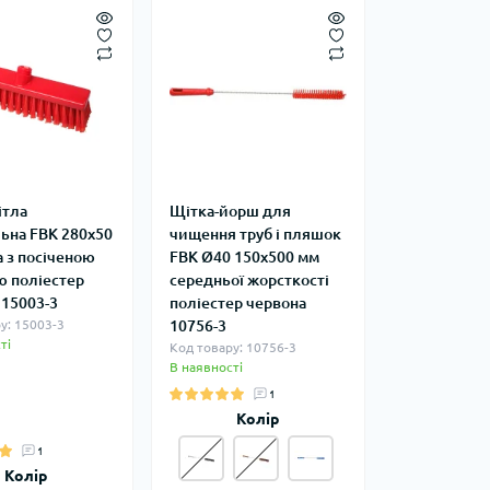
ітла
Щітка-йорш для
льна FBK 280х50
чищення труб і пляшок
а з посіченою
FBK Ø40 150х500 мм
 поліестер
середньої жорсткості
 15003-3
поліестер червона
у: 15003-3
10756-3
ті
Код товару: 10756-3
В наявності
1
Колір
1
Колір