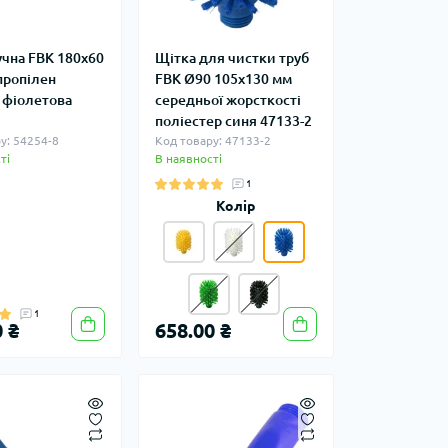
учна FBK 180х60
Щітка для чистки труб
пропілен
FBK Ø90 105х130 мм
 фіолетова
середньої жорсткості
поліестер синя 47133-2
у: 54254-8
Код товару: 47133-2
ті
В наявності
1
Колір
1
 ₴
658.00 ₴