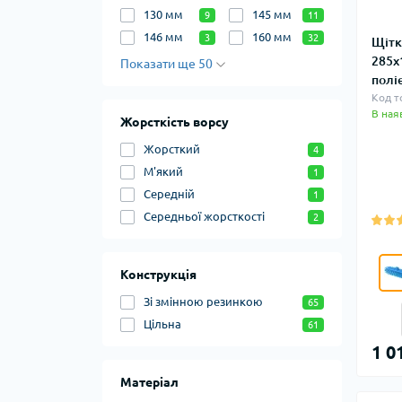
130 мм
145 мм
9
11
146 мм
160 мм
3
32
Щітк
285х
Показати ще 50
полі
Код т
В ная
Жорсткість ворсу
Жорсткий
4
М'який
1
Середній
1
Середньої жорсткості
2
Конструкція
Зі змінною резинкою
65
Цільна
61
1 0
Матеріал