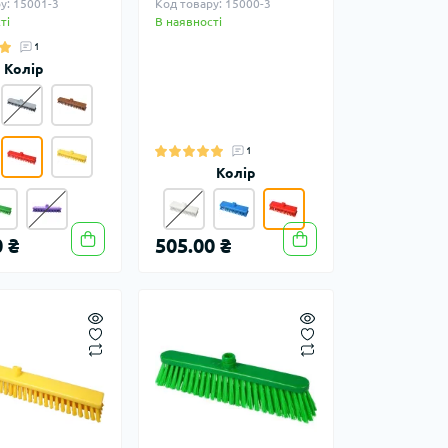
у: 15001-3
Код товару: 15000-3
ті
В наявності
1
Колір
1
Колір
 ₴
505.00 ₴