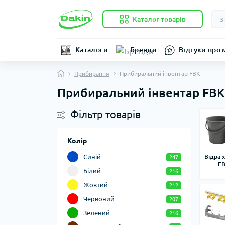
Каталог товарів
Каталоги
Бренди
Відгуки про 
Прибирання
Прибиральний інвентар FBK
Прибиральний інвентар FBK
Фільтр товарів
Колір
Синій
Відра 
247
F
Білий
216
Жовтий
212
Червоний
207
Зелений
216