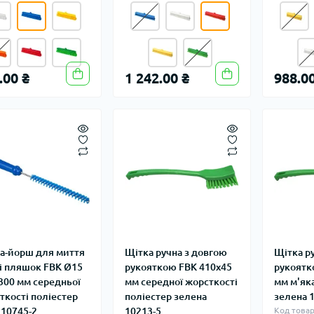
.00 ₴
1 242.00 ₴
988.00
а-йорш для миття
Щітка ручна з довгою
Щітка р
 і пляшок FBK Ø15
рукояткою FBK 410х45
рукоятк
300 мм середньої
мм середної жорсткості
мм м'як
ткості поліестер
поліестер зелена
зелена 
 10745-2
10213-5
Код товар