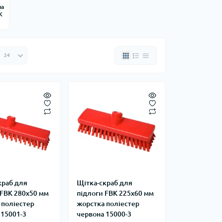
ла
K
краб для
Щітка-скраб для
 FBK 280х50 мм
підлоги FBK 225х60 мм
 поліестер
жорстка поліестер
 15001-3
червона 15000-3