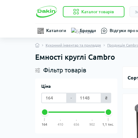
Каталог товарів
Каталоги
Бренди
Відгуки про 
Кухонний інвентар та приладдя
Продукція Cambr
Емності круглі Cambro
Фільтр товарів
Сор
Ціна
-
₴
164
410
656
902
1,1 тис.