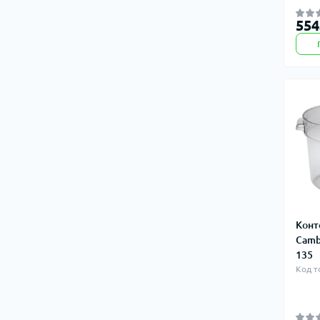
554
Конт
Camb
135
Код т