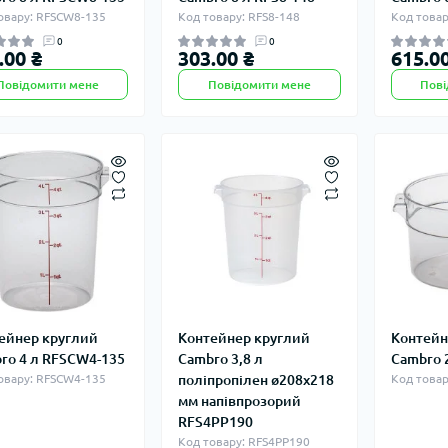
овару: RFSCW8-135
Код товару: RFS8-148
Код товар
0
0
.00 ₴
303.00 ₴
615.00
Повідомити мене
Повідомити мене
Пові
ейнер круглий
Контейнер круглий
Контейн
ro 4 л RFSCW4-135
Cambro 3,8 л
Cambro 
овару: RFSCW4-135
поліпропілен ø208х218
Код товар
мм напівпрозорий
RFS4PP190
Код товару: RFS4PP190