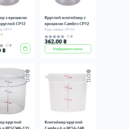
ер з кришкою
Круглий контейнер з
круглий CP12
кришкою Cambro CP12
у: CP12
Код товару: CP122
ті
0
362.00 ₴
0
 ₴
Повідомити мене
ер круглий
Контейнер круглий
6 л RFSCW6-135
Cambro 6 л RFS6-148