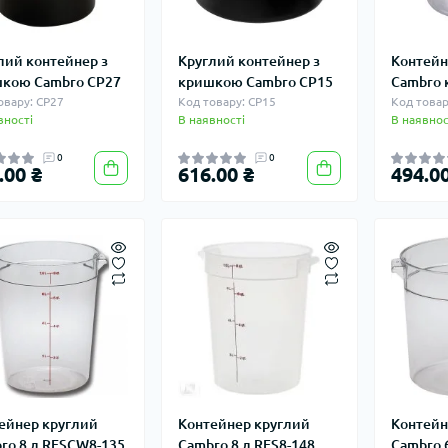
лий контейнер з
Круглий контейнер з
Контейн
кою Cambro CP27
кришкою Cambro CP15
Cambro 
овару: CP27
Код товару: CP15
Код товар
вності
В наявності
В наявнос
0
0
.00 ₴
616.00 ₴
494.00
ейнер круглий
Контейнер круглий
Контейн
ro 8 л RFSCW8-135
Cambro 8 л RFS8-148
Cambro 