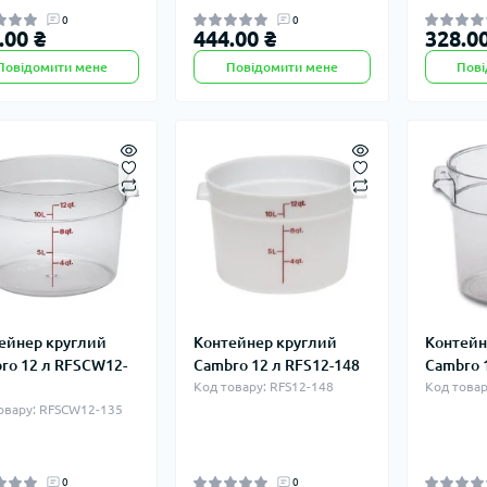
0
0
.00 ₴
444.00 ₴
328.00
Повідомити мене
Повідомити мене
Пові
ейнер круглий
Контейнер круглий
Контейн
ro 12 л RFSCW12-
Cambro 12 л RFS12-148
Cambro 
Код товару: RFS12-148
Код товар
овару: RFSCW12-135
0
0