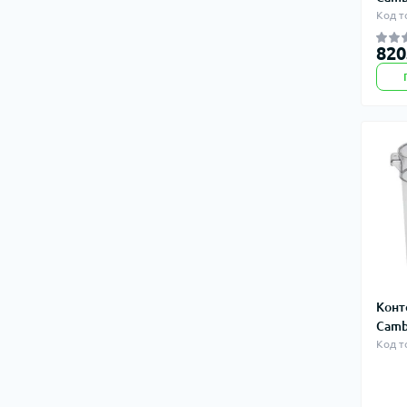
Код т
820
Конт
Camb
Код т