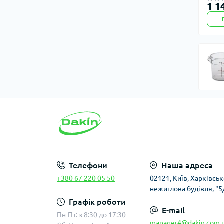
1 1
Телефони
Наша адреса
+380 67 220 05 50
02121, Київ, Харківсь
нежитлова будівля, "5
Графік роботи
E-mail
Пн-Пт: з 8:30 до 17:30
manager4@dakin.com.