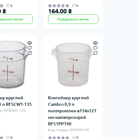
0
0
 ₴
164.00 ₴
домити мене
Повідомити мене
ер круглий
Контейнер круглий
1 л RFSCW1-135
Cambro 0,9 л
у: RFSCW1-135
поліпропілен ø154х127
мм напівпрозорий
RFS1PP190
Код товару: RFS1PP190
0
0