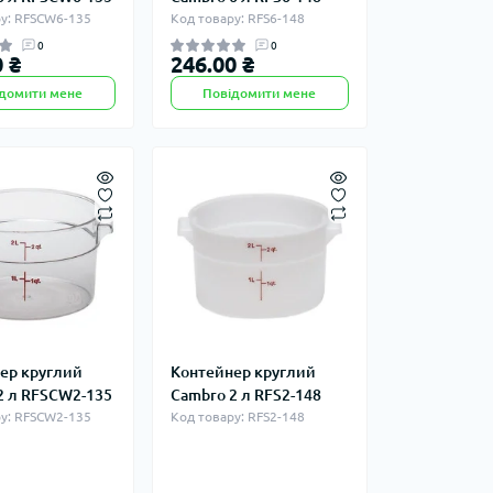
у: RFSCW6-135
Код товару: RFS6-148
0
0
 ₴
246.00 ₴
домити мене
Повідомити мене
ер круглий
Контейнер круглий
2 л RFSCW2-135
Cambro 2 л RFS2-148
у: RFSCW2-135
Код товару: RFS2-148