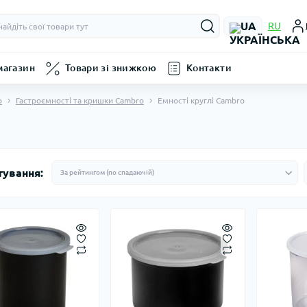
UA
RU
магазин
Товари зі знижкою
Контакти
o
Гастроємності та кришки Cambro
Емності круглі Cambro
тування: