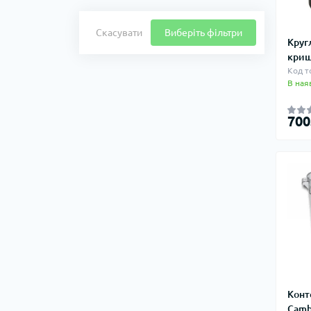
Скасувати
Виберіть фільтри
Круг
криш
Код т
В ная
700
Конт
Camb