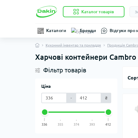
Каталог товарів
Каталоги
Бренди
Відгуки про 
Кухонний інвентар та приладдя
Продукція Cambr
Харчові контейнери Cambro
Фільтр товарів
Сор
Ціна
-
₴
336
355
374
393
412