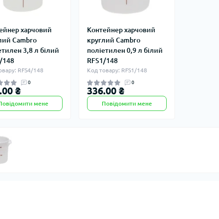
ейнер харчовий
Контейнер харчовий
лий Cambro
круглий Cambro
етилен 3,8 л білий
поліетилен 0,9 л білий
/148
RFS1/148
овару: RFS4/148
Код товару: RFS1/148
0
0
.00 ₴
336.00 ₴
Повідомити мене
Повідомити мене