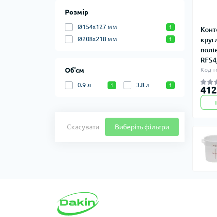
Розмір
Ø154х127 мм
1
Конт
Ø208х218 мм
круг
1
полі
RFS4
Об'єм
Код т
0.9 л
3.8 л
1
1
412
Скасувати
Виберіть фільтри