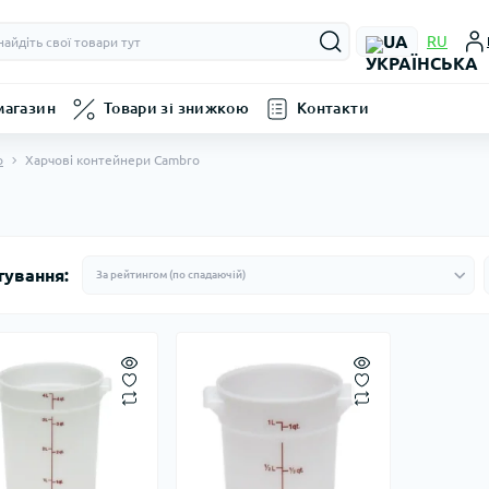
UA
RU
магазин
Товари зі знижкою
Контакти
o
Харчові контейнери Cambro
тування: