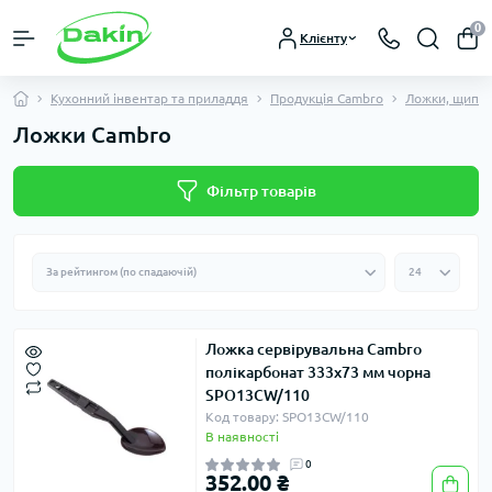
0
Клієнту
Кухонний інвентар та приладдя
Продукція Cambro
Ложки, щипці
Ложки Cambro
Фільтр товарів
Ложка сервірувальна Cambro
полікарбонат 333х73 мм чорна
SPO13CW/110
Код товару: SPO13CW/110
В наявності
0
352.00 ₴