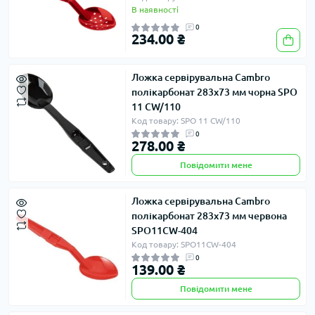
В наявності
0
234.00 ₴
Ложка сервірувальна Cambro
полікарбонат 283х73 мм чорна SPO
11 CW/110
Код товару: SPO 11 CW/110
0
278.00 ₴
Повідомити мене
Ложка сервірувальна Cambro
полікарбонат 283х73 мм червона
SPO11CW-404
Код товару: SPO11CW-404
0
139.00 ₴
Повідомити мене