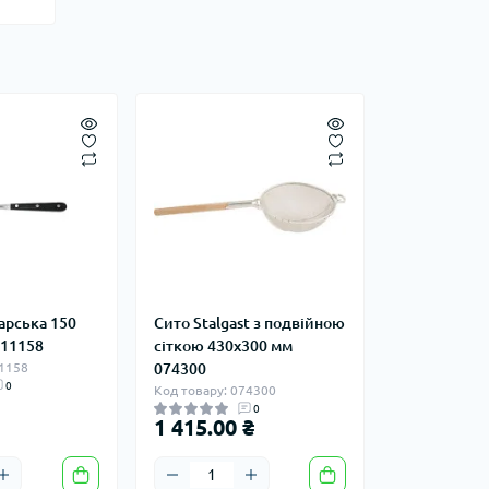
арська 150
Сито Stalgast з подвійною
211158
сіткою 430х300 мм
11158
074300
0
Код товару: 074300
0
1 415.00 ₴