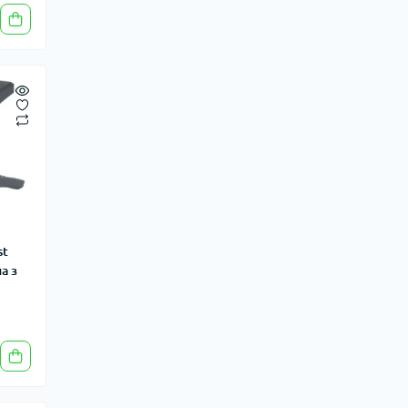
st
а з