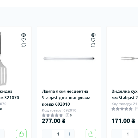
екидна
Лампа люмінесцентна
Виделка кух
мм 321070
Stalgast для знищувача
мм Stalgast 
1070
комах 692010
Код товару: 2
0
Код товару: 692010
0
277.00 ₴
171.00 ₴