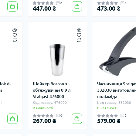
0
0
447.00 ₴
473.00 ₴
ok d-
Шейкер Boston з
Часничниця Stalga
м
обтяжувачем 0,9 л
332030 виготовлен
Stalgast 476000
поліаміда
01
Код товару: 476000
Код товару: 332030
В наявності
В наявності
0
0
267.00 ₴
579.00 ₴