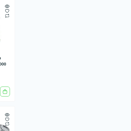
я
8000