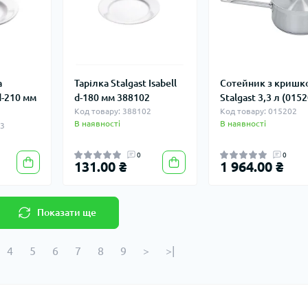
а
Тарілка Stalgast Isabell
Сотейник з кришк
 d-210 мм
d-180 мм 388102
Stalgast 3,3 л (015
Код товару: 388102
Код товару: 015202
В наявності
В наявності
23
0
0
131.00 ₴
1 964.00 ₴
Показати ще
4
5
6
7
8
9
>
>|