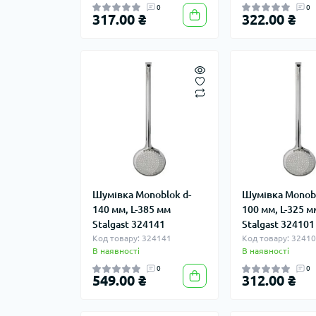
0
0
317.00 ₴
322.00 ₴
Шумівка Monoblok d-
Шумівка Monobl
140 мм, L-385 мм
100 мм, L-325 м
Stalgast 324141
Stalgast 324101
Код товару: 324141
Код товару: 3241
В наявності
В наявності
0
0
549.00 ₴
312.00 ₴