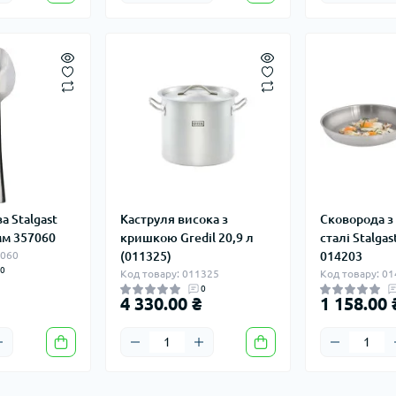
а Stalgast
Каструля висока з
Сковорода з
 мм 357060
кришкою Gredil 20,9 л
сталі Stalga
7060
(011325)
014203
0
Код товару: 011325
Код товару: 0
0
4 330.00 ₴
1 158.00 