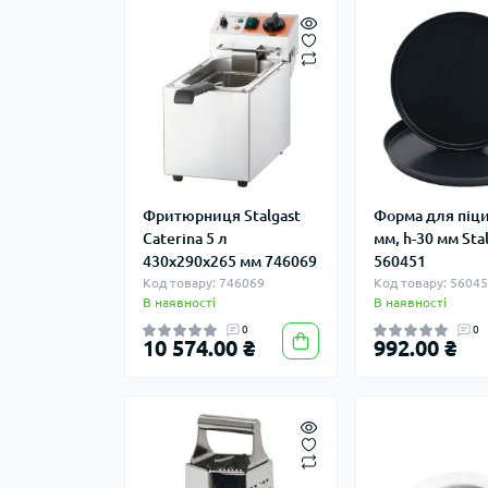
Фритюрниця Stalgast
Форма для піци
Caterina 5 л
мм, h-30 мм Sta
430х290х265 мм 746069
560451
Код товару: 746069
Код товару: 5604
В наявності
В наявності
0
0
10 574.00 ₴
992.00 ₴