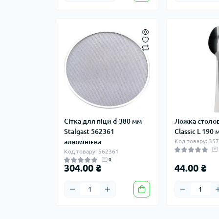
Сітка для піци d-380 мм
Ложка столов
Stalgast 562361
Classic L 190
алюмінієва
Код товару: 35
Код товару: 562361
0
304.00 ₴
44.00 ₴