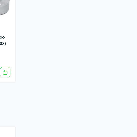
ою
202)