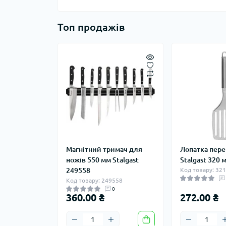
Топ продажів
Магнітний тримач для
Лопатка пер
ножів 550 мм Stalgast
Stalgast 320 
249558
Код товару: 32
Код товару: 249558
0
360.00 ₴
272.00 ₴