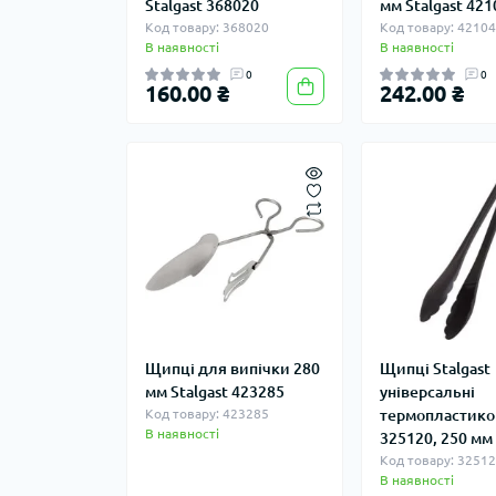
Stalgast 368020
мм Stalgast 42
Код товару: 368020
Код товару: 4210
В наявності
В наявності
0
0
160.00 ₴
242.00 ₴
Щипці для випічки 280
Щипці Stalgast
мм Stalgast 423285
універсальні
Код товару: 423285
термопластико
В наявності
325120, 250 мм
Код товару: 3251
В наявності