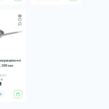
 нержавіючої
st 200 мм
14203
0
₴