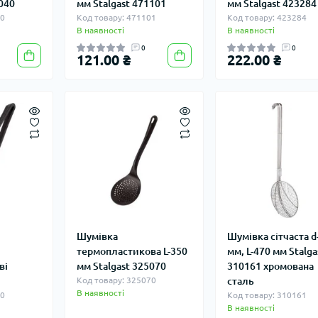
1040
мм Stalgast 471101
мм Stalgast 423284
40
Код товару: 471101
Код товару: 423284
В наявності
В наявності
0
0
121.00 ₴
222.00 ₴
Шумівка
Шумівка сітчаста d
термопластикова L-350
мм, L-470 мм Stalga
ві
мм Stalgast 325070
310161 хромована
Код товару: 325070
сталь
В наявності
20
Код товару: 310161
В наявності