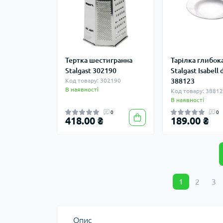
Тертка шестигранна
Тарілка глибок
Stalgast 302190
Stalgast Isabell
Код товару: 302190
388123
В наявності
Код товару: 3881
В наявності
0
0
418.00 ₴
189.00 ₴
1
2
3
Опис