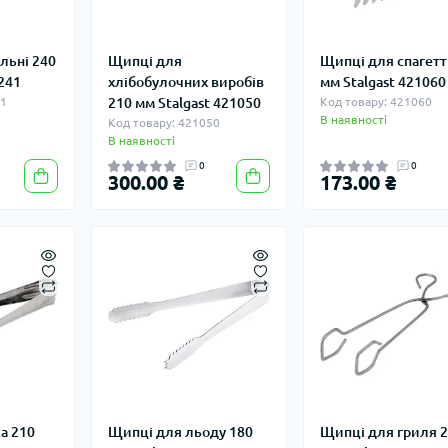
льні 240
Щипці для
Щипці для спагетт
2241
хлібобулочних виробів
мм Stalgast 421060
41
210 мм Stalgast 421050
Код товару: 421060
В наявності
Код товару: 421050
В наявності
0
0
300.00 ₴
173.00 ₴
а 210
Щипці для льоду 180
Щипці для гриля 