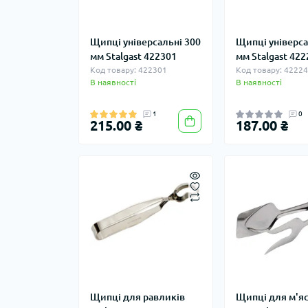
Щипці універсальні 300
Щипці універса
мм Stalgast 422301
мм Stalgast 42
Код товару: 422301
Код товару: 4222
В наявності
В наявності
1
0
215.00 ₴
187.00 ₴
Щипці для равликів
Щипці для м'яс