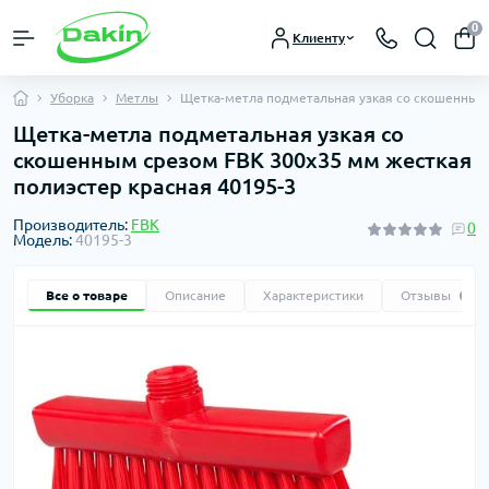
0
Клиенту
Уборка
Метлы
Щетка-метла подметальная узкая со скошенным 
Щетка-метла подметальная узкая со
скошенным срезом FBK 300х35 мм жесткая
полиэстер красная 40195-3
Производитель:
FBK
0
Модель:
40195-3
Все о товаре
Описание
Характеристики
Отзывы
0