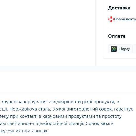
Доставка
Новой почто
Оплата
Liqpay
зручно зачерпувати та відмірювати різні продукти, в
пеції. Нержавіюча сталь, з якої виготовлений совок, гарантує
пеку при контакті з харчовими продуктами та простоту
ам санітарно-епідеміологічної станції. Совок може
кусочних і магазинах.