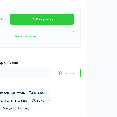
В корзину
Быстрый заказ
р в 1 клик:
Купить
Тип:
жавеющая сталь
Совки
дитель:
Объем:
Польша
1 л
:
Stalgast (Польща)