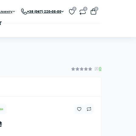
0
0
0
лиенту
+38 (067) 220-05-50
0
ии
₴