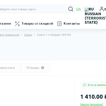
RU
UA
К
газине
Товары со скидкой
Контакты
ент поварской
Совки
Совок 1 л Stalgast 304102
теристики
Отзывы
0
Есть в налич
1 410.00 
Нашли дешевле?