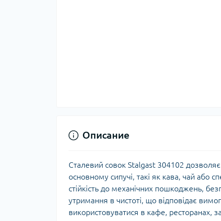
Описание
Сталевий совок Stalgast 304102 дозволяє 
основному сипучі, такі як кава, чай або с
стійкість до механічних пошкоджень, без
утримання в чистоті, що відповідає вимог
використовуватися в кафе, ресторанах, за