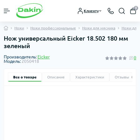
0
Клиенту
Ножи
Ножи профессиональные
Ножи для мясника
Ножи для
Нож универсальный Eicker 18.502 180 мм
зеленый
Производитель:
Eicker
0
Модель:
2050418
Все о товаре
Описание
Характеристики
Отзывы
0