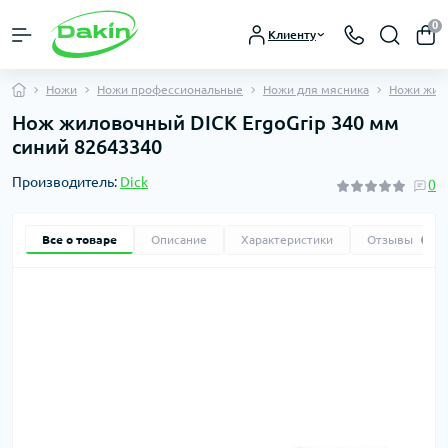
0
Клиенту
Ножи
Ножи профессиональные
Ножи для мясника
Ножи жил
Нож жиловочный DICK ErgoGrip 340 мм
синий 82643340
Производитель:
Dick
0
Все о товаре
Описание
Характеристики
Отзывы
0