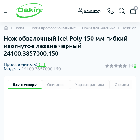
0
Клиенту
Ножи
Ножи профессиональные
Ножи для мясника
Ножи обв
Нож обвалочный Icel Poly 150 мм гибкий
изогнутое лезвие черный
24100.3857000.150
Производитель:
ICEL
0
Модель:
24100.3857000.150
Все о товаре
Описание
Характеристики
Отзывы
0