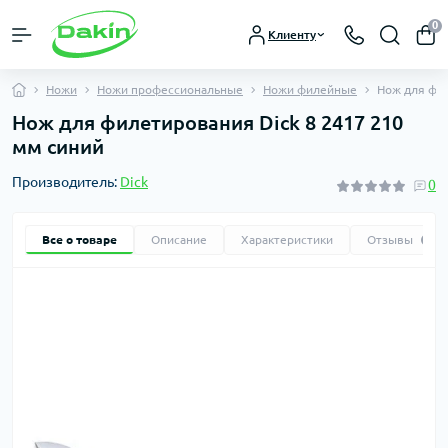
0
Клиенту
Ножи
Ножи профессиональные
Ножи филейные
Нож для фил
Нож для филетирования Dick 8 2417 210
мм синий
Производитель:
Dick
0
Все о товаре
Описание
Характеристики
Отзывы
0