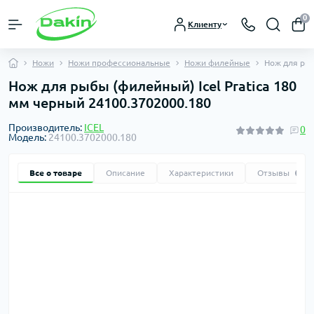
0
Клиенту
Ножи
Ножи профессиональные
Ножи филейные
Нож для рыб
Нож для рыбы (филейный) Icel Pratica 180
мм черный 24100.3702000.180
Производитель:
ICEL
0
Модель:
24100.3702000.180
Все о товаре
Описание
Характеристики
Отзывы
0