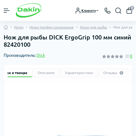
0
Клиенту
Ножи
Ножи профессиональные
Ножи для рыбы
Нож для рыб
Нож для рыбы DICK ErgoGrip 100 мм синий
82420100
Производитель:
Dick
0
Все о товаре
Описание
Характеристики
Отзывы
0