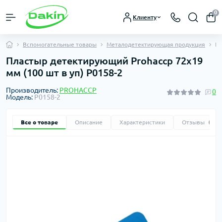
0
Клиенту
Вспомогательные товары
Металодетектирующая продукция
Пл
Пластыр детектирующий Prohaccp 72х19
мм (100 шт в уп) P0158-2
Производитель:
PROHACCP
0
Модель:
P0158-2
Все о товаре
Описание
Характеристики
Отзывы
0