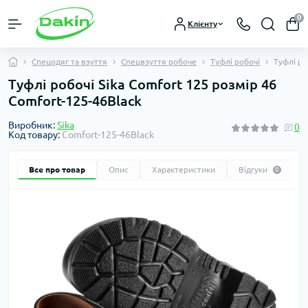
0
Клієнту
Спецодяг та взуття
Спецвзуття робоче
Туфлі робочі
Туфлі ро
Туфлі робочі Sika Comfort 125 розмір 46
Comfort-125-46Black
Виробник:
Sika
0
Код товару:
Comfort-125-46Black
Все про товар
Опис
Характеристики
Відгуки
0