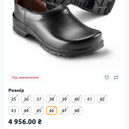
Під замовлення
Розмір
35
36
37
38
39
40
41
42
43
44
45
46
47
48
4 956.00 ₴