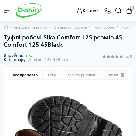
0
Клієнту
Спецодяг та взуття
Спецвзуття робоче
Туфлі робочі
Туфлі ро
Туфлі робочі Sika Comfort 125 розмір 45
Comfort-125-45Black
Виробник:
Sika
0
Код товару:
Comfort-125-45Black
Все про товар
Опис
Характеристики
Відгуки
0