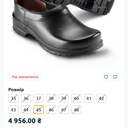
Під замовлення
Розмір
35
36
37
38
39
40
41
42
43
44
45
46
47
48
4 956.00 ₴