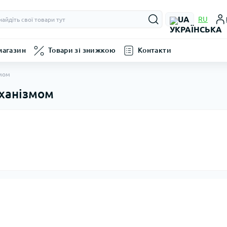
UA
RU
магазин
Товари зі знижкою
Контакти
мом
ханізмом