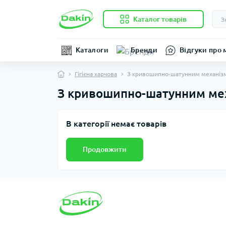
Каталог товарів
Каталоги
Бренди
Відгуки про 
Гігієна харчова
З кривошипно-шатунним механіз
З кривошипно-шатунним ме
В категорії немає товарів
Продовжити