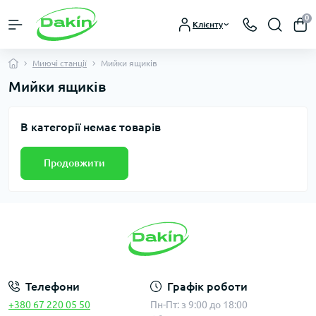
0
Клієнту
Миючі станції
Мийки ящиків
Мийки ящиків
В категорії немає товарів
Продовжити
Телефони
Графік роботи
+380 67 220 05 50
Пн-Пт: з 9:00 до 18:00