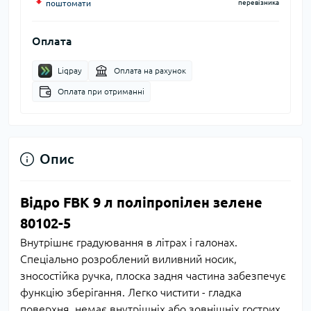
поштомати
перевізника
Оплата
Liqpay
Оплата на рахунок
Оплата при отриманні
Опис
Відро FBK 9 л поліпропілен зелене
80102-5
Внутрішнє градуювання в літрах і галонах.
Спеціально розроблений виливний носик,
зносостійка ручка, плоска задня частина забезпечує
функцію зберігання. Легко чистити - гладка
поверхня, немає внутрішніх або зовнішніх гострих