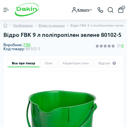
0
Клієнту
Прибирання
Відра та кришки
Відро FBK 9 л поліпропілен зелен
Відро FBK 9 л поліпропілен зелене 80102-5
Виробник:
FBK
0
Код товару:
80102-5
Все про товар
Опис
Характеристики
Відгуки
0