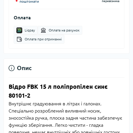
поштомати
перевізника
Оплата
Liqpay
Оплата на рахунок
Оплата при отриманні
Опис
Відро FBK 15 л поліпропілен синє
80101-2
Внутрішнє градуювання в літрах і галонах.
Спеціально розроблений виливний носик,
зносостійка ручка, плоска задня частина забезпечує
функцію зберігання. Легко чистити - гладка
поверхня, немає внутрішніх або зовнішніх гострих